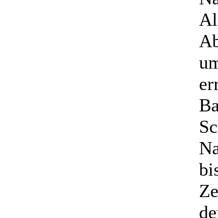
Al
Ab
um
er
Ba
Sc
Na
bi
Ze
de