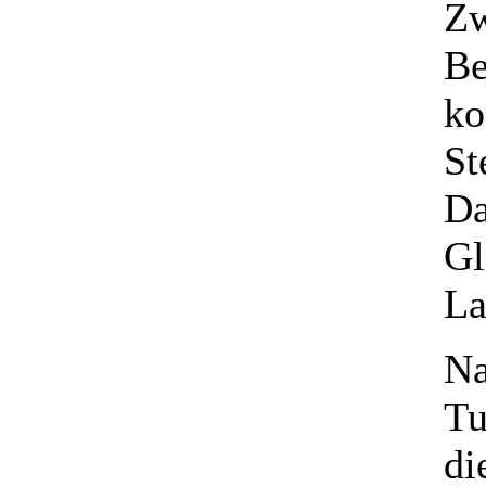
Zw
Be
ko
St
Da
Gl
La
Na
Tu
di