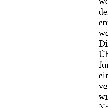
we
de
en
we
Di
Üb
fu
ei
ve
wi
Na