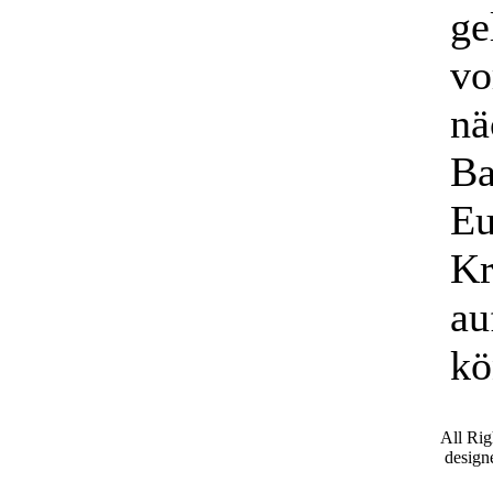
ge
vo
nä
Ba
Eu
Kr
au
kö
All Ri
desig