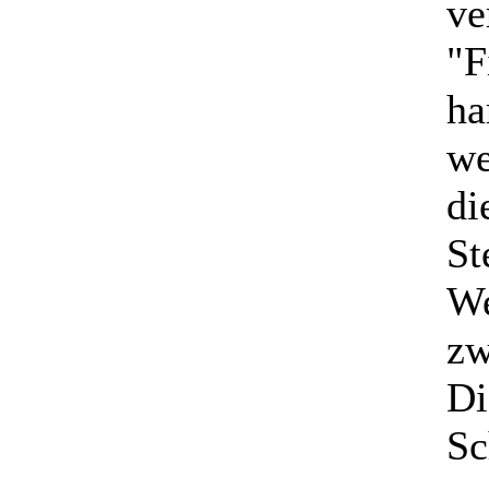
ve
"F
ha
we
di
St
We
zw
Di
Sc