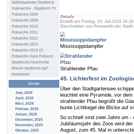
Abfuhrkalender Stupferich
Videoarchiv - Stupferich TV
Fotoarchiv 2008
Details
Fotoarchiv 2009
Erstellt am Freitag, 03. Juli 2015 16:16
Geschrieben von Presseinfo der Stadt 
Fotoarchiv 2010
Fotoarchiv 2011
Fotoarchiv 2012
Fotoarchiv 2013
Mississippidampfer
Fotoarchiv 2013 (2)
Fotoarchiv Hans Pallasch
Stupferichs Geschichte
Strahlender Pfau
Warum stupferich.org?
Impressum
45. Lichterfest im Zoologi
Archiv
Über den Stadtgartensee schipper
Juni, 2026
leuchtet eine Pyramide, vor de
April, 2026
strahlender Pfau begrüßt die G
März, 2026
bunte Lichtkegel die Blicke auf si
Februar, 2026
Januar, 2026
So schnell sind zwei Jahre um - d
Dezember, 2025
Jubiläumsjahr des Zoos wird der
November, 2025
August, zum 45. Mal in unterschi
Oktober, 2025