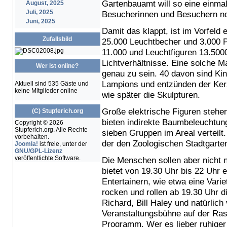
Gartenbauamt will so eine einma
August, 2025
Juli, 2025
Besucherinnen und Besuchern noc
Juni, 2025
Damit das klappt, ist im Vorfeld 
Zufallsbild
25.000 Leuchtbecher und 3.000 P
11.000 und Leuchtfiguren 13.500
Lichtverhältnisse. Eine solche M
Wer ist online?
genau zu sein. 40 davon sind Ki
Lampions und entzünden der Ker
Aktuell sind 535 Gäste und
keine Mitglieder online
wie später die Skulpturen.
Große elektrische Figuren stehe
(C) Stupferich.org
bieten indirekte Baumbeleuchtung
Copyright © 2026
Stupferich.org. Alle Rechte
sieben Gruppen im Areal verteilt.
vorbehalten.
der den Zoologischen Stadtgarte
Joomla!
ist freie, unter der
GNU/GPL-Lizenz
veröffentlichte Software.
Die Menschen sollen aber nicht n
bietet von 19.30 Uhr bis 22 Uhr
Entertainern, wie etwa eine Var
rocken und rollen ab 19.30 Uhr d
Richard, Bill Haley und natürlich
Veranstaltungsbühne auf der Ras
Programm. Wer es lieber ruhiger 