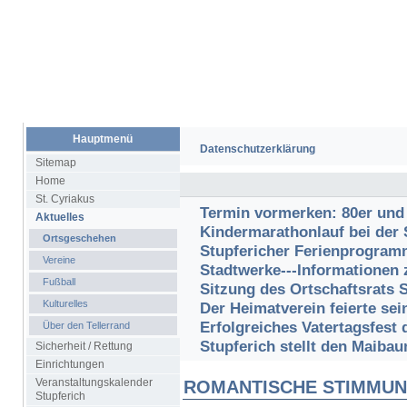
Hauptmenü
Datenschutzerklärung
Sitemap
Home
St. Cyriakus
Termin vormerken: 80er und 
Aktuelles
Kindermarathonlauf bei der 
Ortsgeschehen
Stupfericher Ferienprogram
Vereine
Stadtwerke---Informationen 
Fußball
Sitzung des Ortschaftsrats 
Kulturelles
Der Heimatverein feierte se
Erfolgreiches Vatertagsfest 
Über den Tellerrand
Stupferich stellt den Maiba
Sicherheit / Rettung
Einrichtungen
Veranstaltungskalender
ROMANTISCHE STIMMUN
Stupferich