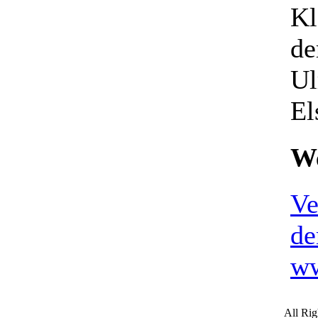
Kl
de
Ul
El
We
Ve
de
ww
All Ri