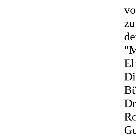
vo
zu
de
"M
El
Di
Bü
Dr
Ro
Gu