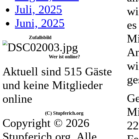
Juli, 2025
wi
Juni, 2025
es
Mi
Zufallsbild
An
Wer ist online?
wi
Aktuell sind 515 Gäste
ge
und keine Mitglieder
Ge
online
Mi
(C) Stupferich.org
Copyright © 2026
22
Stupferich.org. Alle