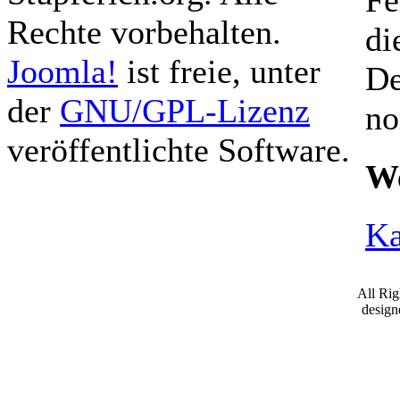
Fe
Rechte vorbehalten.
di
Joomla!
ist freie, unter
De
der
GNU/GPL-Lizenz
no
veröffentlichte Software.
We
Ka
All Ri
desig