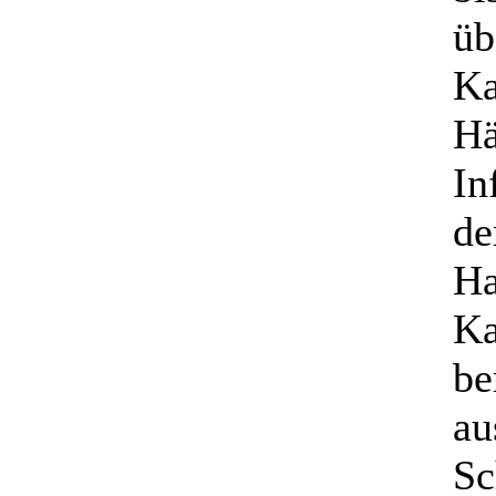
üb
Ka
Hä
In
de
Ha
Ka
be
au
Sc