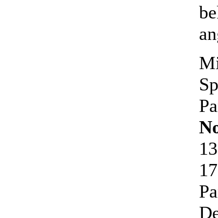
be
an
Mi
Sp
Pa
N
13
17
Pa
De