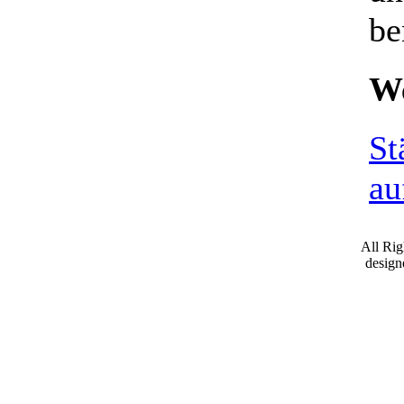
be
We
St
au
All Ri
desig