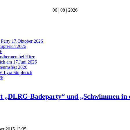
06 | 08 | 2026
 Party 17.Oktober 2026
tupferich 2026
26
asthermen bei Hitze
rich am 17.Juni 2026
useumsfest 2026
MV Lyra Stupferich
26
mit „DLRG-Badeparty“ und „Schwimmen in 
ber 2015 13:35