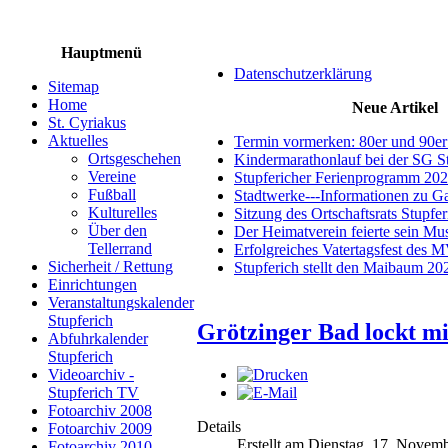
Hauptmenü
Datenschutzerklärung
Sitemap
Home
Neue Artikel
St. Cyriakus
Aktuelles
Termin vormerken: 80er und 90er
Ortsgeschehen
Kindermarathonlauf bei der SG S
Vereine
Stupfericher Ferienprogramm 20
Fußball
Stadtwerke---Informationen zu G
Kulturelles
Sitzung des Ortschaftsrats Stupfe
Über den
Der Heimatverein feierte sein M
Tellerrand
Erfolgreiches Vatertagsfest des 
Sicherheit / Rettung
Stupferich stellt den Maibaum 20
Einrichtungen
Veranstaltungskalender
Stupferich
Grötzinger Bad lockt 
Abfuhrkalender
Stupferich
Videoarchiv -
Stupferich TV
Fotoarchiv 2008
Details
Fotoarchiv 2009
Erstellt am Dienstag, 17. Novem
Fotoarchiv 2010