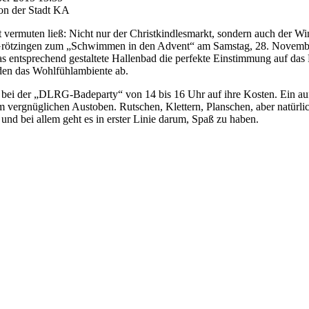
on der Stadt KA
 vermuten ließ: Nicht nur der Christkindlesmarkt, sondern auch der Win
 Grötzingen zum „Schwimmen in den Advent“ am Samstag, 28. Novembe
s entsprechend gestaltete Hallenbad die perfekte Einstimmung auf das F
en das Wohlfühlambiente ab.
ei der „DLRG-Badeparty“ von 14 bis 16 Uhr auf ihre Kosten. Ein auf
m vergnüglichen Austoben. Rutschen, Klettern, Planschen, aber natü
d bei allem geht es in erster Linie darum, Spaß zu haben.