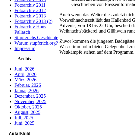
Geschrieben von Presseinformati
Fotoarchiv 2011
Fotoarchiv 2012
Auch wenn das Wetter dies zuletzt nicht
Fotoarchiv 2013
Vorweihnachtszeit lädt das Hallenbad
Fotoarchiv 2013 (2)
Advents, von 18 bis 22 Uhr, beschert da
Fotoarchiv Hans
Weihnachtsbäckerei und Glühwein rund
Pallasch
Stupferichs Geschichte
Zuvor kommen die jüngeren Badegäste b
Warum stupferich.org?
Wassertrampolin bieten Gelegenheit zu
Impressum
Wettkämpfe stehen auf dem Programm, un
Archiv
Juni, 2026
April, 2026
März, 2026
Februar, 2026
Januar, 2026
Dezember, 2025
November, 2025
Oktober, 2025
August, 2025
Juli, 2025
Juni, 2025
Zufallsbild