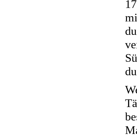
17
mi
du
ve
Sü
du
We
Tä
be
Ma