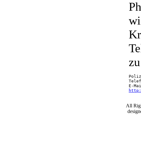
Ph
wi
Kr
Te
zu
Poliz
Telef
E-Ma
http
All Ri
desig