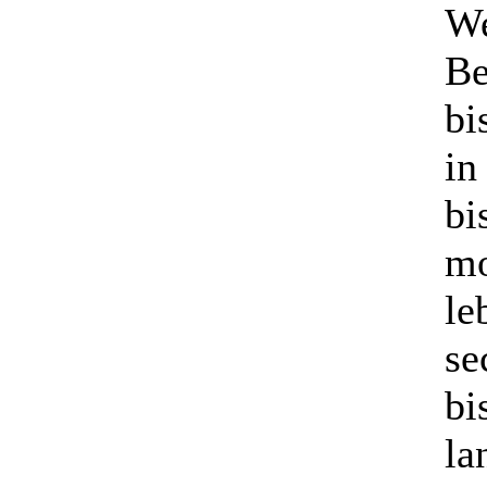
We
Be
bi
in
bi
mo
le
se
bi
la