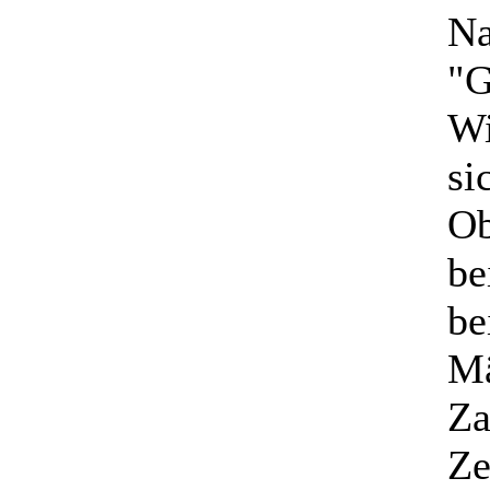
Na
"G
Wi
si
Ob
be
be
Mä
Za
Ze