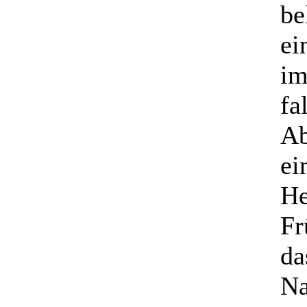
be
ei
im
fa
Ab
ei
He
Fr
da
Na