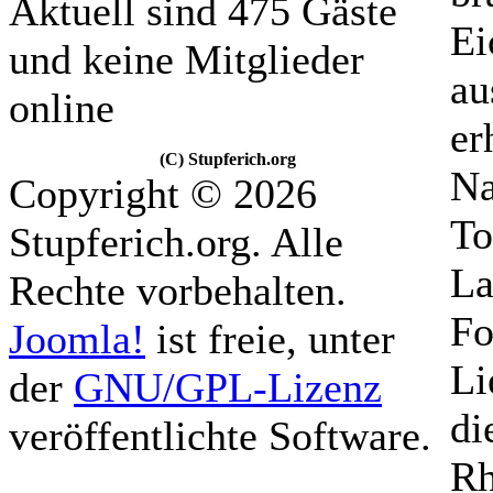
Aktuell sind 475 Gäste
Ei
und keine Mitglieder
au
online
er
(C) Stupferich.org
Na
Copyright © 2026
To
Stupferich.org. Alle
La
Rechte vorbehalten.
Fo
Joomla!
ist freie, unter
Li
der
GNU/GPL-Lizenz
di
veröffentlichte Software.
Rh