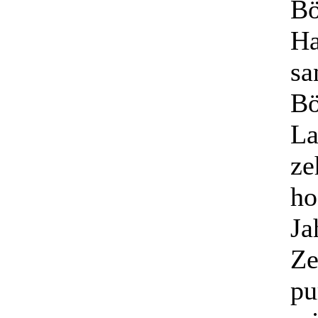
Bö
Ha
sa
Bö
La
ze
ho
Ja
Ze
pu