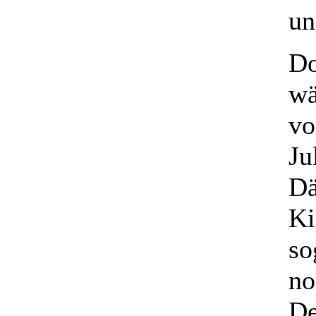
un
Do
wä
vo
Ju
Dä
Ki
so
no
De