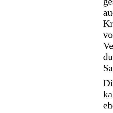
ge
au
Kr
vo
Ve
du
Sa
Di
ka
eh