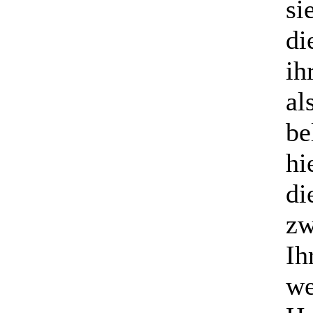
si
di
ih
al
be
hi
di
zw
Ih
we