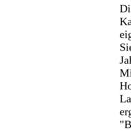
Di
Ka
ei
Si
Ja
Mi
Ho
La
er
"B