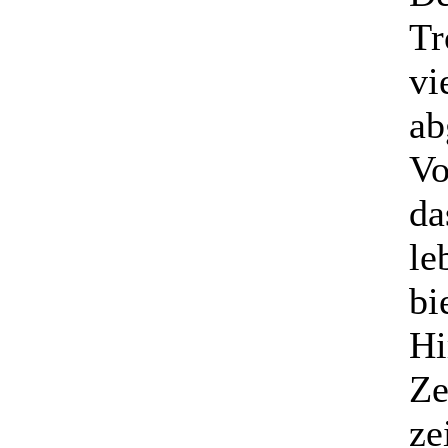
Tr
vi
ab
Vo
da
le
bi
Hi
Ze
ze