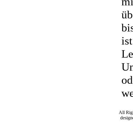
mi
üb
bi
is
Le
Um
od
we
All Ri
desig