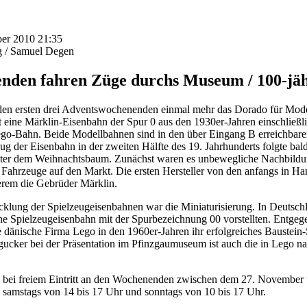
ber 2010 21:35
g / Samuel Degen
nden fahren Züge durchs Museum / 100-jä
den ersten drei Adventswochenenden einmal mehr das Dorado für Mode
t eine Märklin-Eisenbahn der Spur 0 aus den 1930er-Jahren einschließl
go-Bahn. Beide Modellbahnen sind in den über Eingang B erreichbare
ug der Eisenbahn in der zweiten Hälfte des 19. Jahrhunderts folgte bal
unter dem Weihnachtsbaum. Zunächst waren es unbewegliche Nachbil
Fahrzeuge auf den Markt. Die ersten Hersteller von den anfangs in Han
erem die Gebrüder Märklin.
wicklung der Spielzeugeisenbahnen war die Miniaturisierung. In Deutsc
 eine Spielzeugeisenbahn mit der Spurbezeichnung 00 vorstellten. Entg
ie dänische Firma Lego in den 1960er-Jahren ihr erfolgreiches Baustei
cker bei der Präsentation im Pfinzgaumuseum ist auch die in Lego na
ch bei freiem Eintritt an den Wochenenden zwischen dem 27. Novembe
 samstags von 14 bis 17 Uhr und sonntags von 10 bis 17 Uhr.