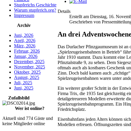
Stupferichs Geschichte
Warum stupferich.org?
Details
Impressum
Erstellt am Dienstag, 16. Novem
Geschrieben von Pressemitteilun
Archiv
An drei Adventswochene
Juni, 2026
April, 2026
März, 2026
Das Durlacher Pfinzgaumuseum ist an 
Februar, 2026
„Spielzeugeisenbahnen in Betrieb“ fähr
Januar, 2026
Jahr 1910 stammt. Dazu kommt eine Le
Dezember, 2025
Pfinztalstraße 9, zu sehen. Dem Siegesz
November, 2025
oftmals auch als kostbares Geschenk 
Oktober, 2025
Zinn. Doch bald kamen auch „richtige“ 
August, 2025
Spielzeugeisenbahnen waren unter and
Juli, 2025
Juni, 2025
Ein weiterer großer Schritt in der Ent
Firma Trix, die 1935 fast gleichzeitig
Zufallsbild
detailgetreueren Modellen erweiterte d
Spielzeugeisenbahnprogramm. Ein Hingu
Wer ist online?
Friedrichsplatz.
Aktuell sind 774 Gäste und
Eisenbahnfans jeden Alters können si
keine Mitglieder online
Modellen erfreuen. Öffnungszeiten sind