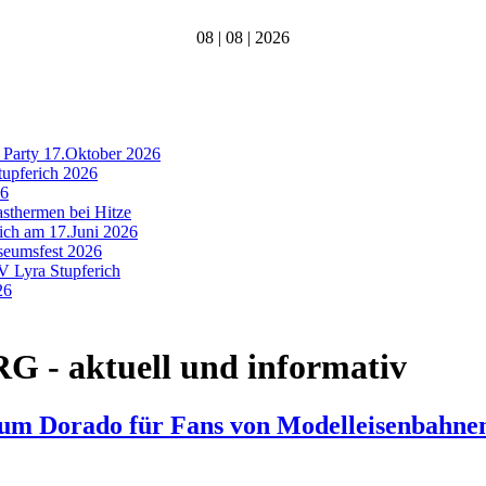
08 | 08 | 2026
 Party 17.Oktober 2026
tupferich 2026
26
asthermen bei Hitze
rich am 17.Juni 2026
useumsfest 2026
MV Lyra Stupferich
26
- aktuell und informativ
um Dorado für Fans von Modelleisenbahne