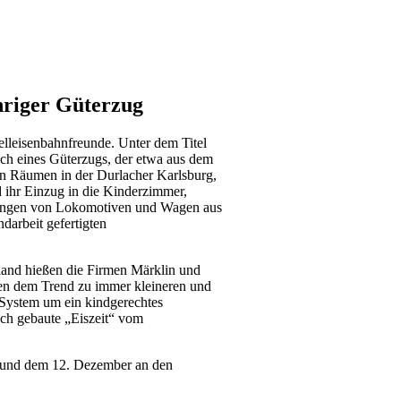
hriger Güterzug
lleisenbahnfreunde. Unter dem Titel
ich eines Güterzugs, der etwa aus dem
n Räumen in der Durlacher Karlsburg,
d ihr Einzug in die Kinderzimmer,
dungen von Lokomotiven und Wagen aus
darbeit gefertigten
hland hießen die Firmen Märklin und
egen dem Trend zu immer kleineren und
n-System um ein kindgerechtes
ch gebaute „Eiszeit“ vom
r und dem 12. Dezember an den