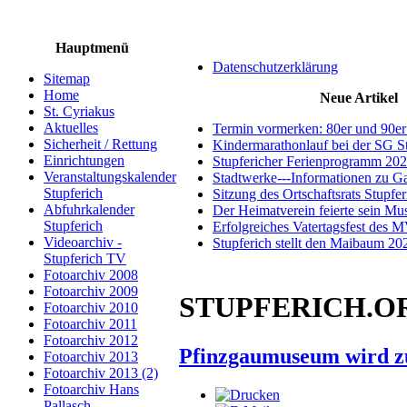
Hauptmenü
Datenschutzerklärung
Sitemap
Home
Neue Artikel
St. Cyriakus
Aktuelles
Termin vormerken: 80er und 90er
Sicherheit / Rettung
Kindermarathonlauf bei der SG S
Einrichtungen
Stupfericher Ferienprogramm 20
Veranstaltungskalender
Stadtwerke---Informationen zu G
Stupferich
Sitzung des Ortschaftsrats Stupfe
Abfuhrkalender
Der Heimatverein feierte sein M
Stupferich
Erfolgreiches Vatertagsfest des 
Videoarchiv -
Stupferich stellt den Maibaum 20
Stupferich TV
Fotoarchiv 2008
Fotoarchiv 2009
STUPFERICH.ORG 
Fotoarchiv 2010
Fotoarchiv 2011
Fotoarchiv 2012
Pfinzgaumuseum wird z
Fotoarchiv 2013
Fotoarchiv 2013 (2)
Fotoarchiv Hans
Pallasch