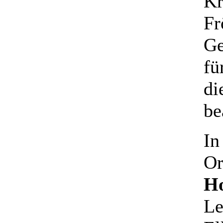
Kr
Fr
Ge
fü
di
be
In
Or
H
Le