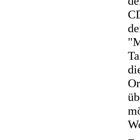
de
CD
de
"M
Ta
di
Or
üb
mö
Wo