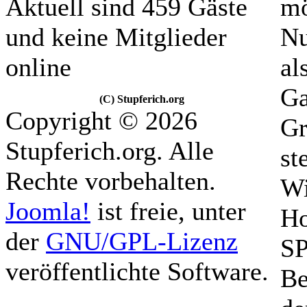
Aktuell sind 459 Gäste
mö
und keine Mitglieder
Nu
online
al
Ga
(C) Stupferich.org
Copyright © 2026
Gr
Stupferich.org. Alle
st
Rechte vorbehalten.
Wi
Joomla!
ist freie, unter
Ho
der
GNU/GPL-Lizenz
SP
veröffentlichte Software.
Be