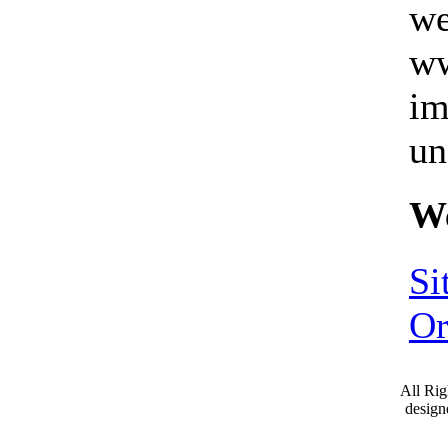
we
ww
im
un
We
Si
Or
All Ri
desig