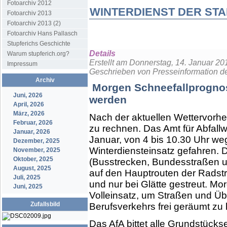
Fotoarchiv 2012
WINTERDIENST DER ST
Fotoarchiv 2013
Fotoarchiv 2013 (2)
Fotoarchiv Hans Pallasch
Stupferichs Geschichte
Details
Warum stupferich.org?
Erstellt am Donnerstag, 14. Januar 20
Impressum
Geschrieben von Presseinformation d
Archiv
Morgen Schneefallprogno
Juni, 2026
werden
April, 2026
März, 2026
Nach der aktuellen Wettervorhe
Februar, 2026
zu rechnen. Das Amt für Abfallwi
Januar, 2026
Januar, von 4 bis 10.30 Uhr we
Dezember, 2025
Winterdiensteinsatz gefahren. 
November, 2025
Oktober, 2025
(Busstrecken, Bundesstraßen un
August, 2025
auf den Hauptrouten der Radst
Juli, 2025
und nur bei Glätte gestreut. Mo
Juni, 2025
Volleinsatz, um Straßen und Ü
Zufallsbild
Berufsverkehrs frei geräumt zu
Das AfA bittet alle Grundstück