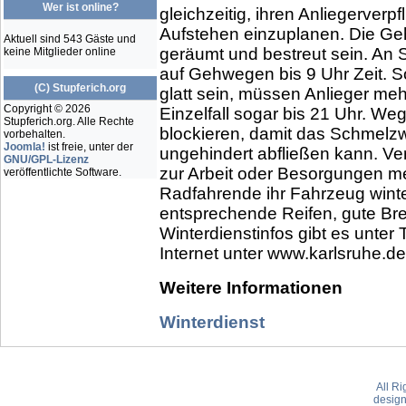
Wer ist online?
gleichzeitig, ihren Anliegerve
Aufstehen einzuplanen. Die G
Aktuell sind 543 Gäste und
geräumt und bestreut sein. An 
keine Mitglieder online
auf Gehwegen bis 9 Uhr Zeit. S
(C) Stupferich.org
glatt sein, müssen Anlieger m
Copyright © 2026
Einzelfall sogar bis 21 Uhr. W
Stupferich.org. Alle Rechte
blockieren, damit das Schmelz
vorbehalten.
Joomla!
ist freie, unter der
ungehindert abfließen kann. V
GNU/GPL-Lizenz
zur Arbeit oder Besorgungen me
veröffentlichte Software.
Radfahrende ihr Fahrzeug winte
entsprechende Reifen, gute Br
Winterdienstinfos gibt es unte
Internet unter www.karlsruhe.de
Weitere Informationen
Winterdienst
All R
desig