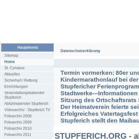
Hauptmenü
Datenschutzerklärung
Sitemap
Home
St. Cyriakus
Termin vormerken: 80er und
Aktuelles
Kindermarathonlauf bei der
Sicherheit / Rettung
Stupfericher Ferienprogra
Einrichtungen
Stadtwerke---Informationen
Veranstaltungskalender
Stupferich
Sitzung des Ortschaftsrats
Abfuhrkalender Stupferich
Der Heimatverein feierte s
Videoarchiv - Stupferich TV
Erfolgreiches Vatertagsfest
Fotoarchiv 2008
Stupferich stellt den Maib
Fotoarchiv 2009
Fotoarchiv 2010
STUPFERICH.ORG - akt
Fotoarchiv 2011