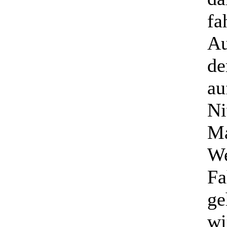
fa
Au
de
au
Ni
Ma
We
Fa
ge
wi