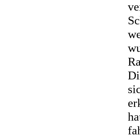
ve
Sc
we
wu
Ra
Di
si
er
ha
fa