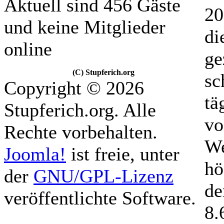
Aktuell sind 456 Gäste
20
und keine Mitglieder
di
online
ge
(C) Stupferich.org
sc
Copyright © 2026
tä
Stupferich.org. Alle
vo
Rechte vorbehalten.
We
Joomla!
ist freie, unter
hö
der
GNU/GPL-Lizenz
de
veröffentlichte Software.
8.