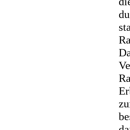
di
du
st
Ra
Da
Ve
Ra
Er
zu
be
da