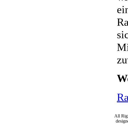
ei
Ra
si
Mi
zu
We
Ra
All Ri
desig