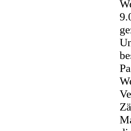
We
9.
ge
Un
be
Pa
We
Ve
Zä
Ma