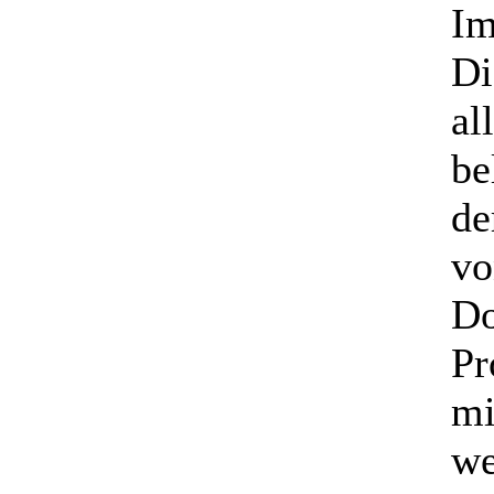
Im
Di
al
be
de
vo
Do
Pr
mi
we