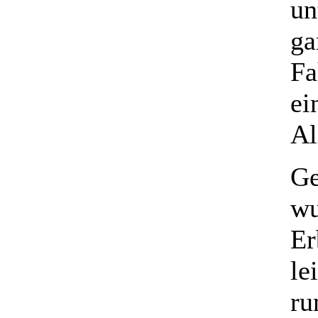
un
ga
Fa
ei
Al
Ge
wu
Er
le
ru