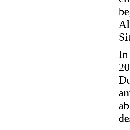
be
Al
Si
In
20
Du
am
ab
de