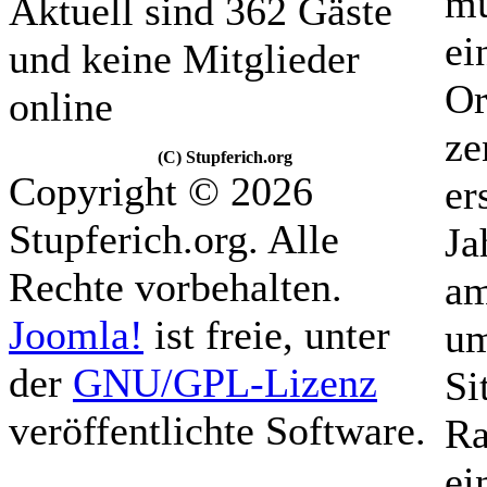
mü
Aktuell sind 362 Gäste
ei
und keine Mitglieder
Or
online
ze
(C) Stupferich.org
Copyright © 2026
er
Stupferich.org. Alle
Ja
Rechte vorbehalten.
am
Joomla!
ist freie, unter
um
der
GNU/GPL-Lizenz
Si
veröffentlichte Software.
Ra
ei