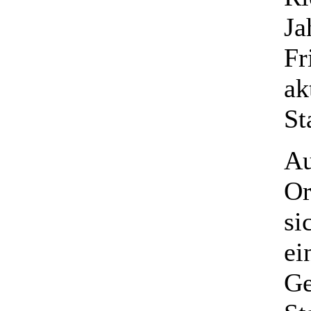
Ja
Fr
ak
St
Au
Or
si
ei
Ge