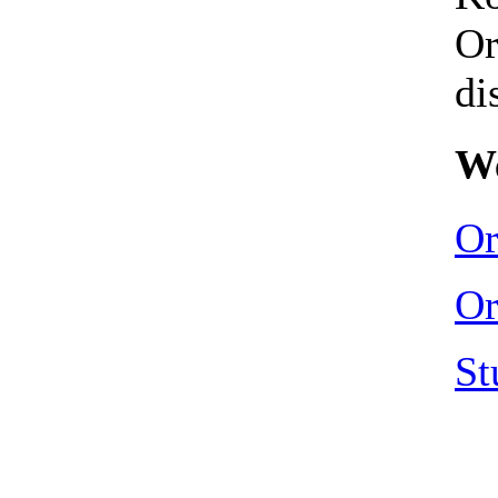
Or
di
We
Or
Or
St