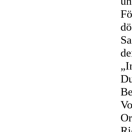
un
Fö
dö
Sa
de
„I
Du
Be
Vo
Or
Ri