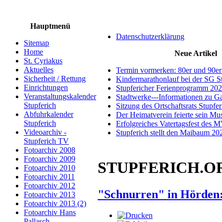
Hauptmenü
Datenschutzerklärung
Sitemap
Home
Neue Artikel
St. Cyriakus
Aktuelles
Termin vormerken: 80er und 90er
Sicherheit / Rettung
Kindermarathonlauf bei der SG S
Einrichtungen
Stupfericher Ferienprogramm 20
Veranstaltungskalender
Stadtwerke---Informationen zu G
Stupferich
Sitzung des Ortschaftsrats Stupfe
Abfuhrkalender
Der Heimatverein feierte sein M
Stupferich
Erfolgreiches Vatertagsfest des 
Videoarchiv -
Stupferich stellt den Maibaum 20
Stupferich TV
Fotoarchiv 2008
Fotoarchiv 2009
STUPFERICH.ORG 
Fotoarchiv 2010
Fotoarchiv 2011
Fotoarchiv 2012
"Schnurren" in Hörden: 
Fotoarchiv 2013
Fotoarchiv 2013 (2)
Fotoarchiv Hans
Pallasch