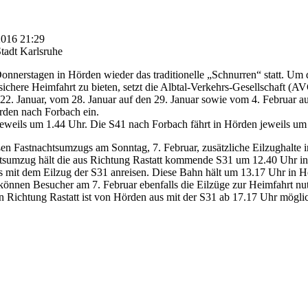
 2016 21:29
tadt Karlsruhe
r Donnerstagen in Hörden wieder das traditionelle „Schnurren“ statt. Um
 sichere Heimfahrt zu bieten, setzt die Albtal-Verkehrs-Gesellschaft (
 22. Januar, vom 28. Januar auf den 29. Januar sowie vom 4. Februar au
rden nach Forbach ein.
 jeweils um 1.44 Uhr. Die S41 nach Forbach fährt in Hörden jeweils um
en Fastnachtsumzugs am Sonntag, 7. Februar, zusätzliche Eilzughalte 
htsumzug hält die aus Richtung Rastatt kommende S31 um 12.40 Uhr i
mit dem Eilzug der S31 anreisen. Diese Bahn hält um 13.17 Uhr in H
nnen Besucher am 7. Februar ebenfalls die Eilzüge zur Heimfahrt nut
in Richtung Rastatt ist von Hörden aus mit der S31 ab 17.17 Uhr mögl