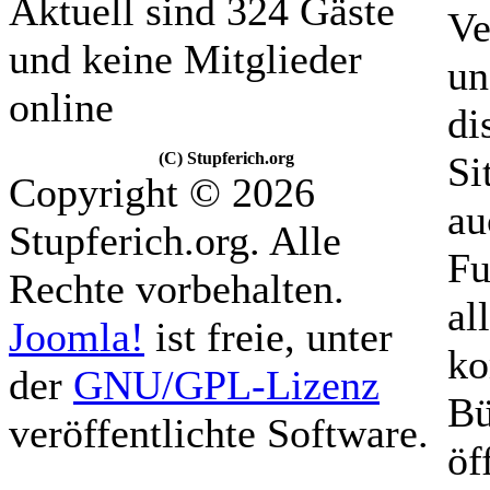
Aktuell sind 324 Gäste
Ve
und keine Mitglieder
un
online
di
(C) Stupferich.org
Si
Copyright © 2026
au
Stupferich.org. Alle
Fu
Rechte vorbehalten.
al
Joomla!
ist freie, unter
ko
der
GNU/GPL-Lizenz
Bü
veröffentlichte Software.
öf