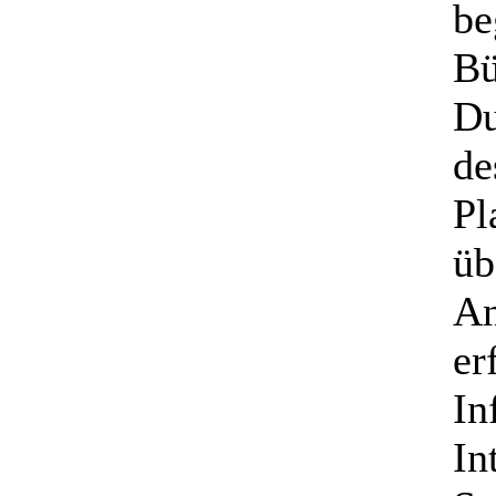
be
Bü
Du
de
Pl
üb
An
er
In
In