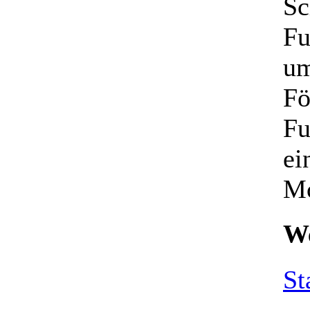
Sc
Fu
um
Fö
Fu
ei
Mo
We
St