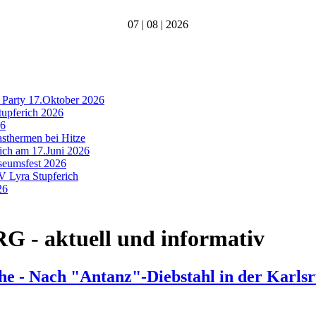
07 | 08 | 2026
 Party 17.Oktober 2026
tupferich 2026
26
asthermen bei Hitze
rich am 17.Juni 2026
useumsfest 2026
MV Lyra Stupferich
26
- aktuell und informativ
 - Nach "Antanz"-Diebstahl in der Karlsr