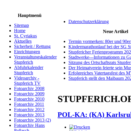
Hauptmenü
Datenschutzerklärung
Sitemap
Home
Neue Artikel
St. Cyriakus
Aktuelles
Termin vormerken: 80er und 90er
Sicherheit / Rettung
Kindermarathonlauf bei der SG S
Einrichtungen
Stupfericher Ferienprogramm 20
Veranstaltungskalender
Stadtwerke---Informationen zu G
Stupferich
Sitzung des Ortschaftsrats Stupfe
Abfuhrkalender
Der Heimatverein feierte sein M
Stupferich
Erfolgreiches Vatertagsfest des 
Videoarchiv -
Stupferich stellt den Maibaum 20
Stupferich TV
Fotoarchiv 2008
Fotoarchiv 2009
STUPFERICH.ORG 
Fotoarchiv 2010
Fotoarchiv 2011
Fotoarchiv 2012
POL-KA: (KA) Karlsruhe
Fotoarchiv 2013
Fotoarchiv 2013 (2)
Fotoarchiv Hans
Pallasch