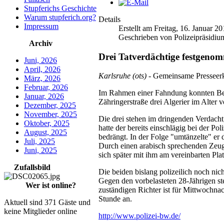
Stupferichs Geschichte
Warum stupferich.org?
Details
Impressum
Erstellt am Freitag, 16. Januar 2
Geschrieben von Polizeipräsidiu
Archiv
Drei Tatverdächtige festgenomm
Juni, 2026
April, 2026
Karlsruhe (ots)
- Gemeinsame Presseerkl
März, 2026
Februar, 2026
Im Rahmen einer Fahndung konnten Bea
Januar, 2026
Zähringerstraße drei Algerier im Alter 
Dezember, 2025
November, 2025
Die drei stehen im dringenden Verdacht
Oktober, 2025
hatte der bereits einschlägig bei der P
August, 2025
bedrängt. In der Folge "umtänzelte" er 
Juli, 2025
Durch einen arabisch sprechenden Zeuge
Juni, 2025
sich später mit ihm am vereinbarten Plat
Zufallsbild
Die beiden bislang polizeilich noch nic
Gegen den vorbelasteten 28-Jährigen ste
Wer ist online?
zuständigen Richter ist für Mittwochna
Stunde an.
Aktuell sind 371 Gäste und
keine Mitglieder online
http://www.polizei-bw.de/