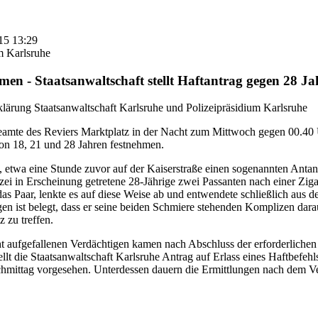
015 13:29
m Karlsruhe
en - Staatsanwaltschaft stellt Haftantrag gegen 28 Ja
ärung Staatsanwaltschaft Karlsruhe und Polizeipräsidium Karlsruhe
mte des Reviers Marktplatz in der Nacht zum Mittwoch gegen 00.40 
von 18, 21 und 28 Jahren festnehmen.
, etwa eine Stunde zuvor auf der Kaiserstraße einen sogenannten Anta
olizei in Erscheinung getretene 28-Jährige zwei Passanten nach einer Zi
das Paar, lenkte es auf diese Weise ab und entwendete schließlich aus 
n ist belegt, dass er seine beiden Schmiere stehenden Komplizen dara
z zu treffen.
ht aufgefallenen Verdächtigen kamen nach Abschluss der erforderlichen 
llt die Staatsanwaltschaft Karlsruhe Antrag auf Erlass eines Haftbefeh
chmittag vorgesehen. Unterdessen dauern die Ermittlungen nach dem Ve