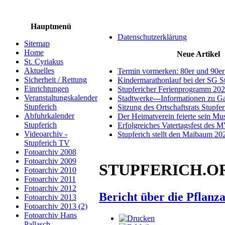
Hauptmenü
Datenschutzerklärung
Sitemap
Home
Neue Artikel
St. Cyriakus
Aktuelles
Termin vormerken: 80er und 90er
Sicherheit / Rettung
Kindermarathonlauf bei der SG S
Einrichtungen
Stupfericher Ferienprogramm 20
Veranstaltungskalender
Stadtwerke---Informationen zu G
Stupferich
Sitzung des Ortschaftsrats Stupfe
Abfuhrkalender
Der Heimatverein feierte sein M
Stupferich
Erfolgreiches Vatertagsfest des 
Videoarchiv -
Stupferich stellt den Maibaum 20
Stupferich TV
Fotoarchiv 2008
Fotoarchiv 2009
STUPFERICH.ORG 
Fotoarchiv 2010
Fotoarchiv 2011
Fotoarchiv 2012
Bericht über die Pflanz
Fotoarchiv 2013
Fotoarchiv 2013 (2)
Fotoarchiv Hans
Pallasch