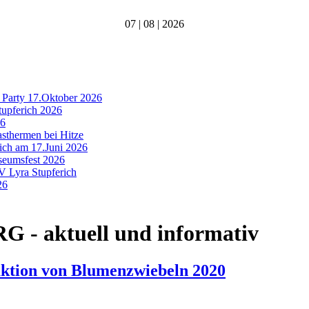
07 | 08 | 2026
 Party 17.Oktober 2026
tupferich 2026
26
asthermen bei Hitze
rich am 17.Juni 2026
useumsfest 2026
MV Lyra Stupferich
26
- aktuell und informativ
aktion von Blumenzwiebeln 2020