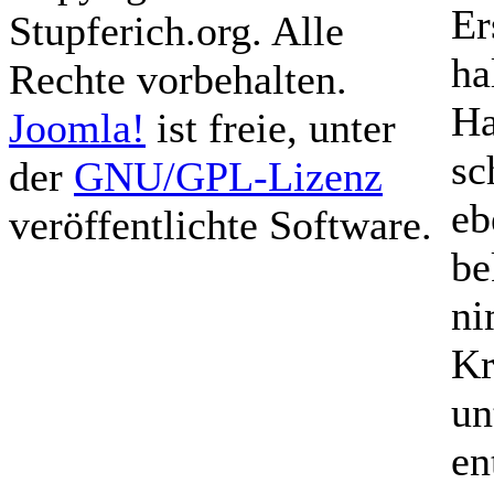
Er
Stupferich.org. Alle
ha
Rechte vorbehalten.
Ha
Joomla!
ist freie, unter
sc
der
GNU/GPL-Lizenz
eb
veröffentlichte Software.
be
ni
Kr
un
en