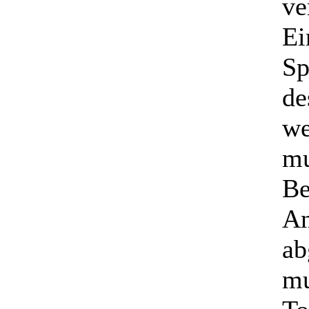
ve
Ei
Sp
de
we
mu
Be
An
ab
mu