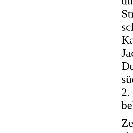
du
St
sc
Ka
Ja
De
sü
2.
be
Ze