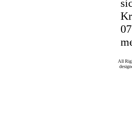
si
Kr
07
me
All Ri
desig