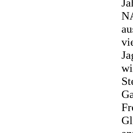
Ja
NA
au
vi
Ja
wi
St
Ga
Fr
Gl