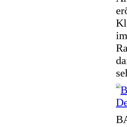
er
Kl
im
Ra
da
se
B