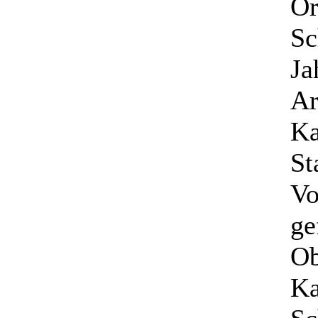
Or
Sc
Ja
Ar
Ka
St
Vo
ge
Ob
Ka