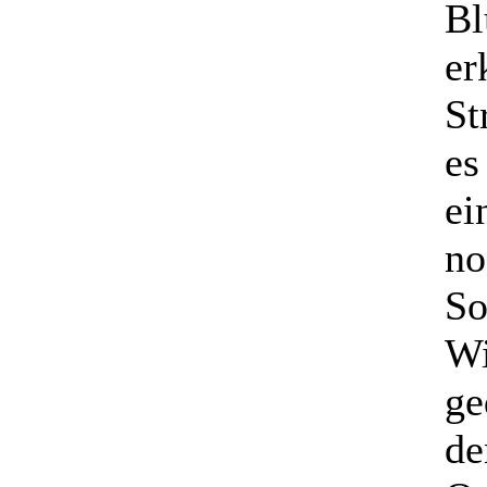
Bl
er
St
es
ei
no
So
Wi
ge
de