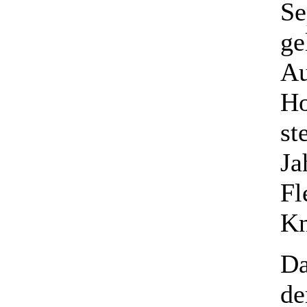
Se
ge
Au
H
st
Ja
Fl
Kn
Da
de