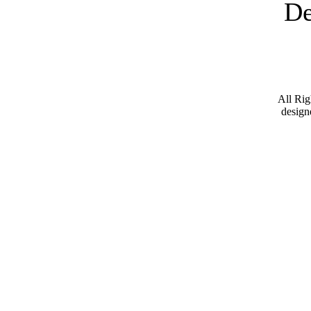
De
All Ri
desig