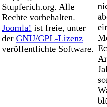
ni
Stupferich.org. Alle
ab
Rechte vorbehalten.
ei
Joomla!
ist freie, unter
Me
der
GNU/GPL-Lizenz
Ec
veröffentlichte Software.
Ar
Ja
so
Wa
bl