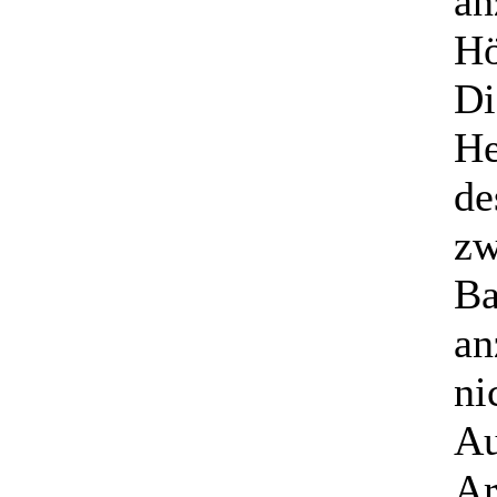
an
Hö
Di
He
de
zw
Ba
an
ni
Au
Ar