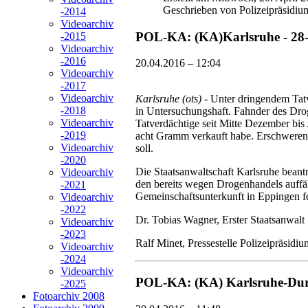
Geschrieben von Polizeipräsidiu
-2014
Videoarchiv
POL-KA: (KA)Karlsruhe - 28-
-2015
Videoarchiv
-2016
20.04.2016 – 12:04
Videoarchiv
-2017
Videoarchiv
Karlsruhe (ots)
- Unter dringendem Tat
-2018
in Untersuchungshaft. Fahnder des Dro
Videoarchiv
Tatverdächtige seit Mitte Dezember bis
-2019
acht Gramm verkauft habe. Erschwerend
Videoarchiv
soll.
-2020
Die Staatsanwaltschaft Karlsruhe bean
Videoarchiv
den bereits wegen Drogenhandels auffäl
-2021
Gemeinschaftsunterkunft in Eppingen f
Videoarchiv
-2022
Dr. Tobias Wagner, Erster Staatsanwalt
Videoarchiv
-2023
Ralf Minet, Pressestelle Polizeipräsidi
Videoarchiv
-2024
Videoarchiv
POL-KA: (KA) Karlsruhe-Durl
-2025
Fotoarchiv 2008