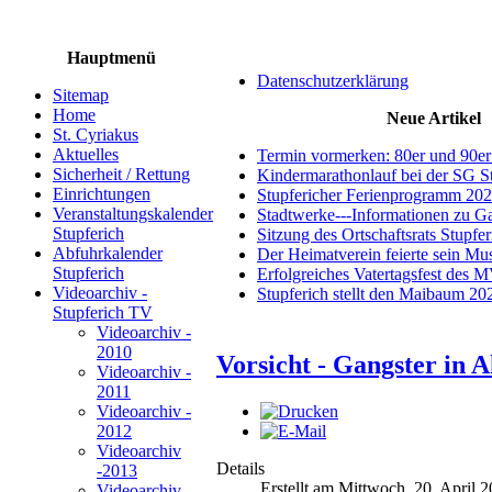
Hauptmenü
Datenschutzerklärung
Sitemap
Home
Neue Artikel
St. Cyriakus
Aktuelles
Termin vormerken: 80er und 90er
Sicherheit / Rettung
Kindermarathonlauf bei der SG S
Einrichtungen
Stupfericher Ferienprogramm 20
Veranstaltungskalender
Stadtwerke---Informationen zu G
Stupferich
Sitzung des Ortschaftsrats Stupfe
Abfuhrkalender
Der Heimatverein feierte sein M
Stupferich
Erfolgreiches Vatertagsfest des 
Videoarchiv -
Stupferich stellt den Maibaum 20
Stupferich TV
Videoarchiv -
2010
Vorsicht - Gangster in Ak
Videoarchiv -
2011
Videoarchiv -
2012
Videoarchiv
Details
-2013
Erstellt am Mittwoch, 20. April 
Videoarchiv