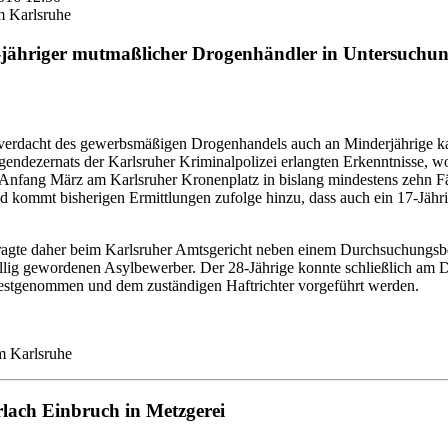
m Karlsruhe
jähriger mutmaßlicher Drogenhändler in Untersuchun
verdacht des gewerbsmäßigen Drogenhandels auch an Minderjährige ka
gendezernats der Karlsruher Kriminalpolizei erlangten Erkenntnisse,
 Anfang März am Karlsruher Kronenplatz in bislang mindestens zehn Fä
 kommt bisherigen Ermittlungen zufolge hinzu, dass auch ein 17-Jähr
tragte daher beim Karlsruher Amtsgericht neben einem Durchsuchungsb
lig gewordenen Asylbewerber. Der 28-Jährige konnte schließlich am Di
estgenommen und dem zuständigen Haftrichter vorgeführt werden.
um Karlsruhe
ach Einbruch in Metzgerei