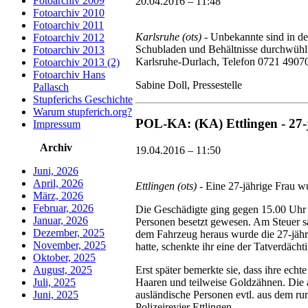
Fotoarchiv 2009
20.04.2016 – 11:48
Fotoarchiv 2010
Fotoarchiv 2011
Karlsruhe (ots)
- Unbekannte sind in de
Fotoarchiv 2012
Schubladen und Behältnisse durchwühlt 
Fotoarchiv 2013
Karlsruhe-Durlach, Telefon 0721 49070
Fotoarchiv 2013 (2)
Fotoarchiv Hans
Sabine Doll, Pressestelle
Pallasch
Stupferichs Geschichte
Warum stupferich.org?
POL-KA: (KA) Ettlingen - 27-
Impressum
Archiv
19.04.2016 – 11:50
Juni, 2026
April, 2026
Ettlingen (ots)
- Eine 27-jährige Frau w
März, 2026
Februar, 2026
Die Geschädigte ging gegen 15.00 Uhr a
Januar, 2026
Personen besetzt gewesen. Am Steuer s
Dezember, 2025
dem Fahrzeug heraus wurde die 27-jäh
November, 2025
hatte, schenkte ihr eine der Tatverdäc
Oktober, 2025
August, 2025
Erst später bemerkte sie, dass ihre ech
Juli, 2025
Haaren und teilweise Goldzähnen. Die a
Juni, 2025
ausländische Personen evtl. aus dem r
Polizeirevier Ettlingen.