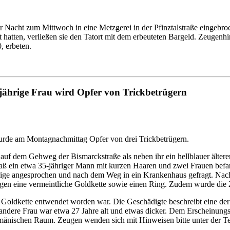
r Nacht zum Mittwoch in eine Metzgerei in der Pfinztalstraße eingebr
hatten, verließen sie den Tatort mit dem erbeuteten Bargeld. Zeugenhi
, erbeten.
jährige Frau wird Opfer von Trickbetrügern
urde am Montagnachmittag Opfer von drei Trickbetrügern.
uf dem Gehweg der Bismarckstraße als neben ihr ein hellblauer älterer
aß ein etwa 35-jähriger Mann mit kurzen Haaren und zwei Frauen befa
rige angesprochen und nach dem Weg in ein Krankenhaus gefragt. Nac
htigen eine vermeintliche Goldkette sowie einen Ring. Zudem wurde die
te Goldkette entwendet worden war. Die Geschädigte beschreibt eine de
ndere Frau war etwa 27 Jahre alt und etwas dicker. Dem Erscheinungs
umänischen Raum. Zeugen wenden sich mit Hinweisen bitte unter der 