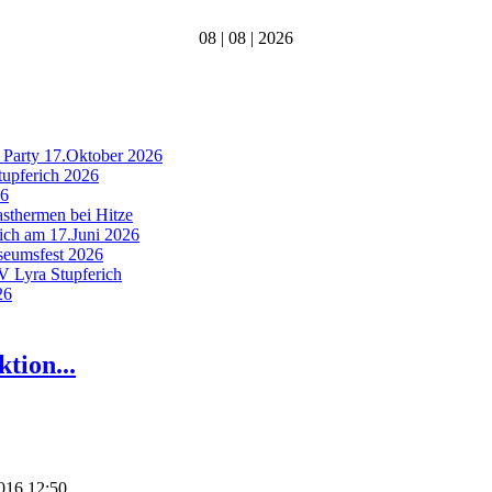
08 | 08 | 2026
 Party 17.Oktober 2026
tupferich 2026
26
asthermen bei Hitze
rich am 17.Juni 2026
useumsfest 2026
MV Lyra Stupferich
26
tion...
2016 12:50