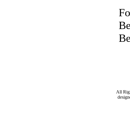
Fo
Be
Be
All Ri
desig