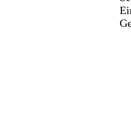
Ei
Ge