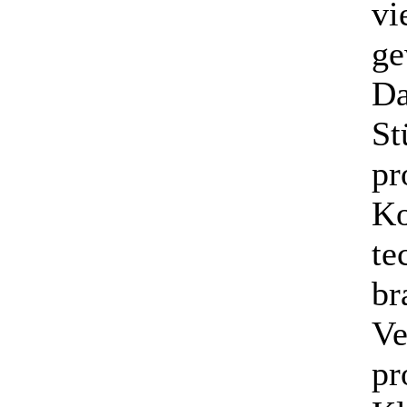
vi
ge
Da
St
pr
Ko
te
br
Ve
pr