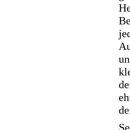
He
Be
je
Au
un
kl
de
eh
de
Se