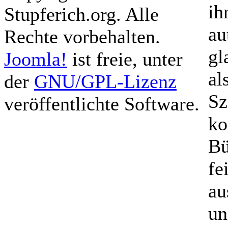
ih
Stupferich.org. Alle
au
Rechte vorbehalten.
gl
Joomla!
ist freie, unter
al
der
GNU/GPL-Lizenz
Sz
veröffentlichte Software.
ko
Bü
fe
au
un