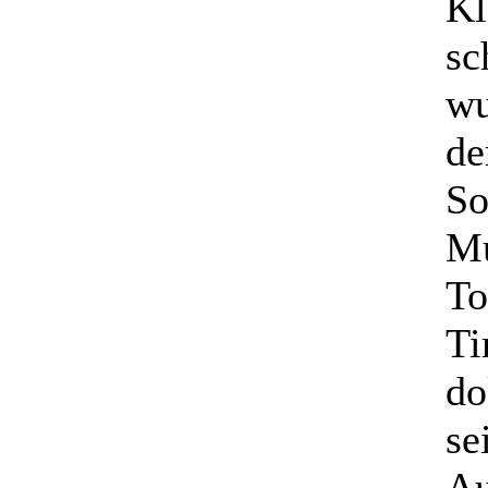
Kl
sc
wu
de
So
Mu
To
Ti
do
se
Au