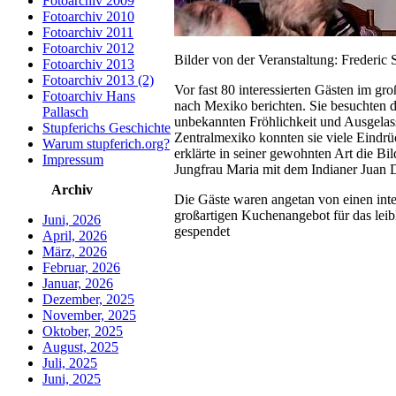
Fotoarchiv 2009
Fotoarchiv 2010
Fotoarchiv 2011
Fotoarchiv 2012
Bilder von der Veranstaltung: Frederic 
Fotoarchiv 2013
Fotoarchiv 2013 (2)
Vor fast 80 interessierten Gästen im gr
Fotoarchiv Hans
nach Mexiko berichten. Sie besuchten d
Pallasch
unbekannten Fröhlichkeit und Ausgelas
Stupferichs Geschichte
Zentralmexiko konnten sie viele Eindrü
Warum stupferich.org?
erklärte in seiner gewohnten Art die B
Impressum
Jungfrau Maria mit dem Indianer Juan D
Archiv
Die Gäste waren angetan von einen int
großartigen Kuchenangebot für das lei
Juni, 2026
gespendet
April, 2026
März, 2026
Februar, 2026
Januar, 2026
Dezember, 2025
November, 2025
Oktober, 2025
August, 2025
Juli, 2025
Juni, 2025