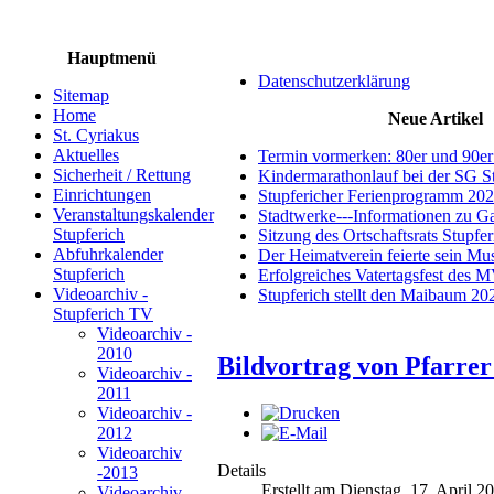
Hauptmenü
Datenschutzerklärung
Sitemap
Home
Neue Artikel
St. Cyriakus
Aktuelles
Termin vormerken: 80er und 90er
Sicherheit / Rettung
Kindermarathonlauf bei der SG S
Einrichtungen
Stupfericher Ferienprogramm 20
Veranstaltungskalender
Stadtwerke---Informationen zu G
Stupferich
Sitzung des Ortschaftsrats Stupfe
Abfuhrkalender
Der Heimatverein feierte sein M
Stupferich
Erfolgreiches Vatertagsfest des 
Videoarchiv -
Stupferich stellt den Maibaum 20
Stupferich TV
Videoarchiv -
2010
Bildvortrag von Pfarrer
Videoarchiv -
2011
Videoarchiv -
2012
Videoarchiv
Details
-2013
Erstellt am Dienstag, 17. April 2
Videoarchiv