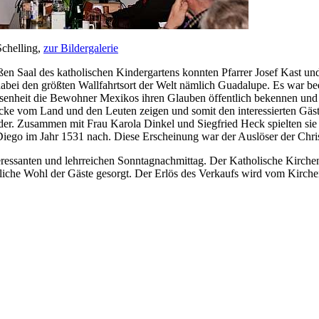
Schelling,
zur Bildergalerie
oßen Saal des katholischen Kindergartens konnten Pfarrer Josef Kast un
abei den größten Wallfahrtsort der Welt nämlich Guadalupe. Es war be
senheit die Bewohner Mexikos ihren Glauben öffentlich bekennen und
cke vom Land und den Leuten zeigen und somit den interessierten Gäste
ilder. Zusammen mit Frau Karola Dinkel und Siegfried Heck spielten sie
iego im Jahr 1531 nach. Diese Erscheinung war der Auslöser der Chris
eressanten und lehrreichen Sonntagnachmittag. Der Katholische Kirche
bliche Wohl der Gäste gesorgt. Der Erlös des Verkaufs wird vom Kirc