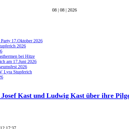
08 | 08 | 2026
 Party 17.Oktober 2026
tupferich 2026
26
asthermen bei Hitze
rich am 17.Juni 2026
useumsfest 2026
MV Lyra Stupferich
26
 Josef Kast und Ludwig Kast über ihre Pilg
012 17:37