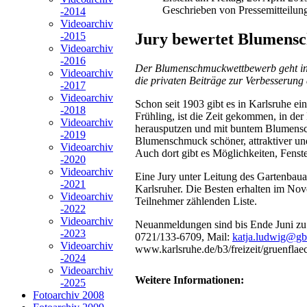
Geschrieben von Pressemitteilun
-2014
Videoarchiv
Jury bewertet Blumen
-2015
Videoarchiv
-2016
Der Blumenschmuckwettbewerb geht in di
Videoarchiv
die privaten Beiträge zur Verbesserung
-2017
Videoarchiv
Schon seit 1903 gibt es in Karlsruhe ei
-2018
Frühling, ist die Zeit gekommen, in d
Videoarchiv
herausputzen und mit buntem Blumenschm
-2019
Blumenschmuck schöner, attraktiver und 
Videoarchiv
Auch dort gibt es Möglichkeiten, Fenste
-2020
Videoarchiv
Eine Jury unter Leitung des Gartenbaua
-2021
Karlsruher. Die Besten erhalten im Nov
Videoarchiv
Teilnehmer zählenden Liste.
-2022
Videoarchiv
Neuanmeldungen sind bis Ende Juni zu 
-2023
0721/133-6709, Mail:
katja.ludwig@gba
Videoarchiv
www.karlsruhe.de/b3/freizeit/gruenfl
-2024
Videoarchiv
Weitere Informationen:
-2025
Fotoarchiv 2008