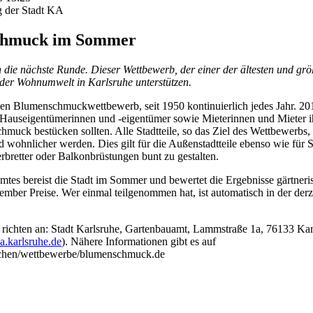
g der Stadt KA
schmuck im Sommer
e nächste Runde. Dieser Wettbewerb, der einer der ältesten und größte
 der Wohnumwelt in Karlsruhe unterstützen.
nen Blumenschmuckwettbewerb, seit 1950 kontinuierlich jedes Jahr. 2013 
er Hauseigentümerinnen und -eigentümer sowie Mieterinnen und Mieter 
uck bestücken sollten. Alle Stadtteile, so das Ziel des Wettbewerbs, 
wohnlicher werden. Dies gilt für die Außenstadtteile ebenso wie für St
rbretter oder Balkonbrüstungen bunt zu gestalten.
mtes bereist die Stadt im Sommer und bewertet die Ergebnisse gärtneri
ember Preise. Wer einmal teilgenommen hat, ist automatisch in der der
richten an: Stadt Karlsruhe, Gartenbauamt, Lammstraße 1a, 76133 Kar
.karlsruhe.de
). Nähere Informationen gibt es auf
aechen/wettbewerbe/blumenschmuck.de