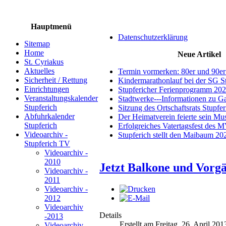
Hauptmenü
Datenschutzerklärung
Sitemap
Home
Neue Artikel
St. Cyriakus
Aktuelles
Termin vormerken: 80er und 90er
Sicherheit / Rettung
Kindermarathonlauf bei der SG S
Einrichtungen
Stupfericher Ferienprogramm 20
Veranstaltungskalender
Stadtwerke---Informationen zu G
Stupferich
Sitzung des Ortschaftsrats Stupfe
Abfuhrkalender
Der Heimatverein feierte sein M
Stupferich
Erfolgreiches Vatertagsfest des 
Videoarchiv -
Stupferich stellt den Maibaum 20
Stupferich TV
Videoarchiv -
2010
Jetzt Balkone und Vorgä
Videoarchiv -
2011
Videoarchiv -
2012
Videoarchiv
Details
-2013
Erstellt am Freitag, 26. April 20
Videoarchiv