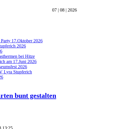
07 | 08 | 2026
 Party 17.Oktober 2026
tupferich 2026
26
asthermen bei Hitze
rich am 17.Juni 2026
useumsfest 2026
MV Lyra Stupferich
26
rten bunt gestalten
13 13:25