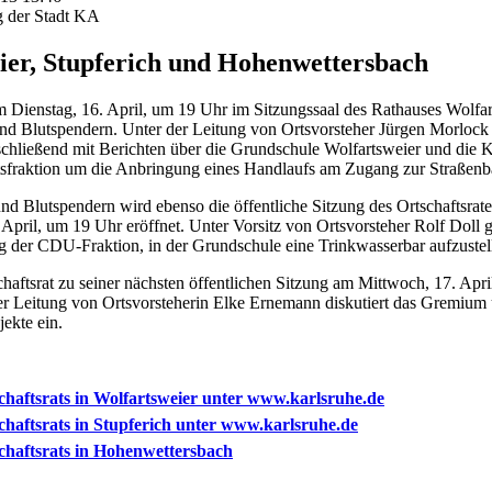
g der Stadt KA
ier, Stupferich und Hohenwettersbach
m Dienstag, 16. April, um 19 Uhr im Sitzungssaal des Rathauses Wolfar
d Blutspendern. Unter der Leitung von Ortsvorsteher Jürgen Morlock 
anschließend mit Berichten über die Grundschule Wolfartsweier und die 
tsfraktion um die Anbringung eines Handlaufs am Zugang zur Straßenb
d Blutspendern wird ebenso die öffentliche Sitzung des Ortschaftsrat
April, um 19 Uhr eröffnet. Unter Vorsitz von Ortsvorsteher Rolf Doll
g der CDU-Fraktion, in der Grundschule eine Trinkwasserbar aufzustel
haftsrat zu seiner nächsten öffentlichen Sitzung am Mittwoch, 17. Apr
r Leitung von Ortsvorsteherin Elke Ernemann diskutiert das Gremium ü
jekte ein.
haftsrats in Wolfartsweier unter www.karlsruhe.de
haftsrats in Stupferich unter www.karlsruhe.de
chaftsrats in Hohenwettersbach