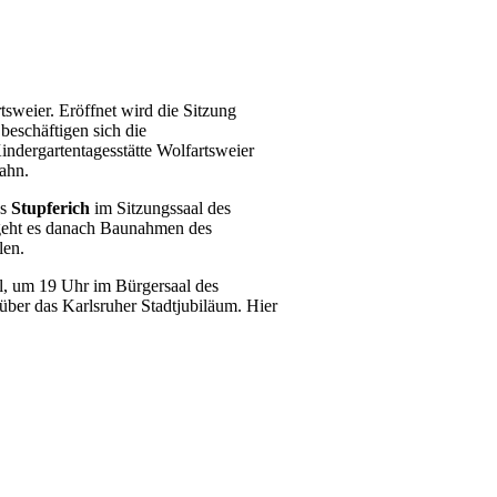
tsweier. Eröffnet wird die Sitzung
beschäftigen sich die
Kindergartentagesstätte Wolfartsweier
ahn.
es
Stupferich
im Sitzungssaal des
 geht es danach Baunahmen des
len.
il, um 19 Uhr im Bürgersaal des
ber das Karlsruher Stadtjubiläum. Hier