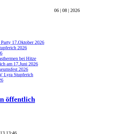
06 | 08 | 2026
 Party 17.Oktober 2026
tupferich 2026
26
asthermen bei Hitze
rich am 17.Juni 2026
useumsfest 2026
MV Lyra Stupferich
26
n öffentlich
013 13:46