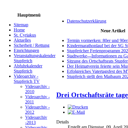
Hauptmenü
Datenschutzerklärung
Sitemap
Home
Neue Artikel
St. Cyriakus
Aktuelles
Termin vormerken: 80er und 90er
Sicherheit / Rettung
Kindermarathonlauf bei der SG S
Einrichtungen
Stupfericher Ferienprogramm 20
Veranstaltungskalender
Stadtwerke---Informationen zu G
Stupferich
Sitzung des Ortschaftsrats Stupfe
Abfuhrkalender
Der Heimatverein feierte sein M
Stupferich
Erfolgreiches Vatertagsfest des 
Videoarchiv -
Stupferich stellt den Maibaum 20
Stupferich TV
Videoarchiv -
2010
Drei Ortschaftsräte tage
Videoarchiv -
2011
Videoarchiv -
2012
Videoarchiv
Details
-2013
Erstellt am Dienstag, 09. April 2
Videoarchiv