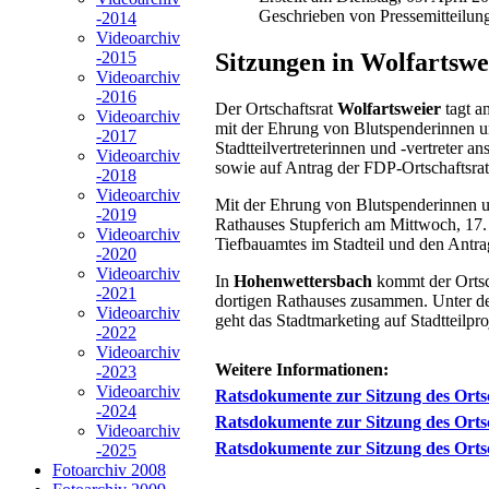
Geschrieben von Pressemitteilun
-2014
Videoarchiv
Sitzungen in Wolfartswe
-2015
Videoarchiv
-2016
Der Ortschaftsrat
Wolfartsweier
tagt a
Videoarchiv
mit der Ehrung von Blutspenderinnen un
-2017
Stadtteilvertreterinnen und -vertreter 
Videoarchiv
sowie auf Antrag der FDP-Ortschaftsra
-2018
Videoarchiv
Mit der Ehrung von Blutspenderinnen un
-2019
Rathauses Stupferich am Mittwoch, 17. 
Videoarchiv
Tiefbauamtes im Stadteil und den Antra
-2020
Videoarchiv
In
Hohenwettersbach
kommt der Ortsc
-2021
dortigen Rathauses zusammen. Unter de
Videoarchiv
geht das Stadtmarketing auf Stadtteilpro
-2022
Videoarchiv
Weitere Informationen:
-2023
Videoarchiv
Ratsdokumente zur Sitzung des Ortsc
-2024
Ratsdokumente zur Sitzung des Ortsc
Videoarchiv
Ratsdokumente zur Sitzung des Orts
-2025
Fotoarchiv 2008