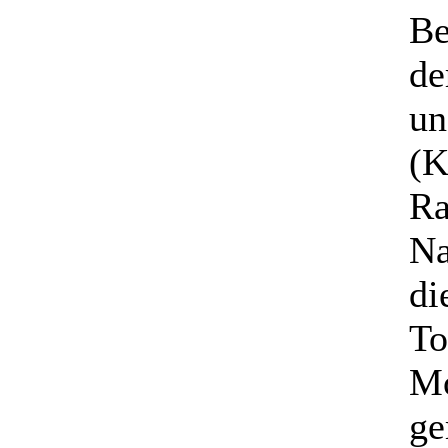
Be
de
un
(K
Ra
Na
di
To
Mo
ge