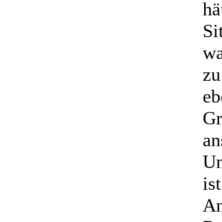
hä
Si
wa
zu
eb
Gr
an
Un
is
An