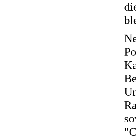
di
bl
Ne
Po
Ka
Be
Un
Ra
so
"C