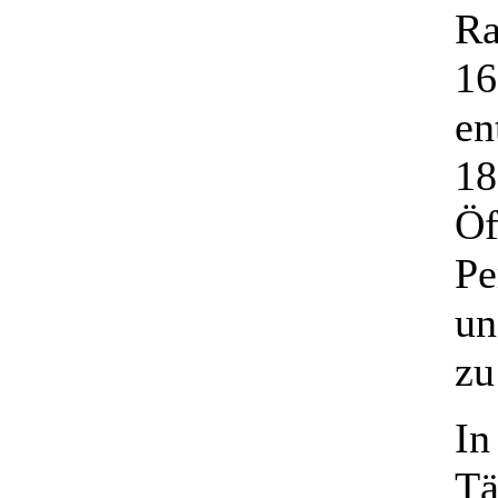
Ra
16
en
18
Öf
Pe
un
zu
In
Tä