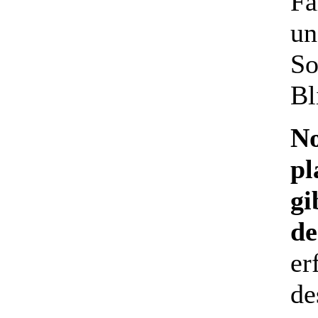
Fa
un
So
Bl
No
pl
gi
de
er
de