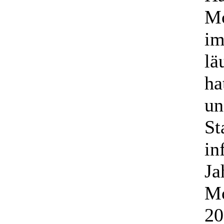
Mo
im
lä
ha
un
St
in
Ja
Mo
20