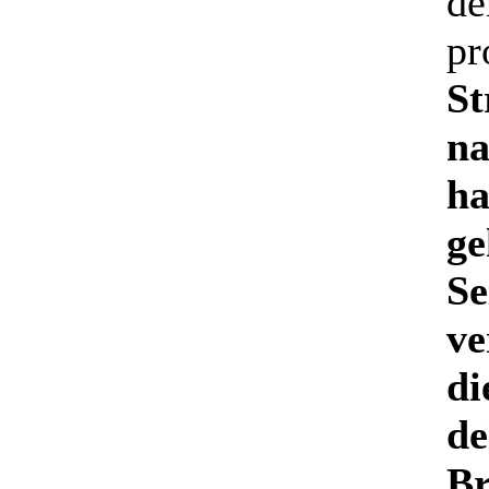
de
pr
St
na
ha
ge
Se
ve
di
de
Br