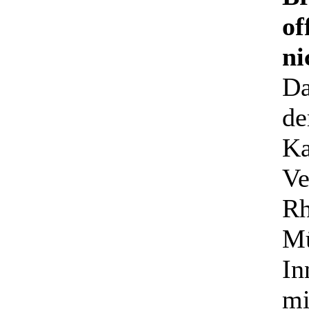
of
ni
Da
de
Ka
Ve
Rh
Mü
In
mi