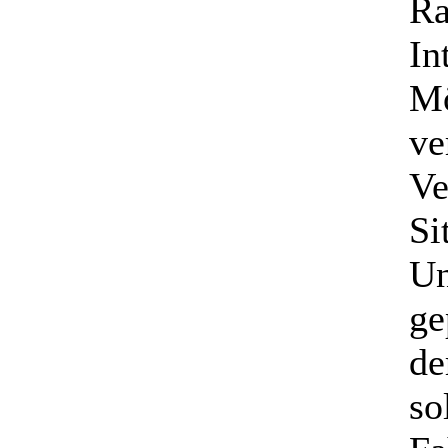
Ra
In
Mö
ve
Ve
Si
Un
ge
de
so