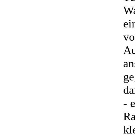
Wa
ei
vo
Au
an
ge
da
- 
Ra
kl