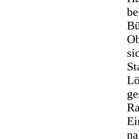
be
Bü
Ob
si
St
Lö
ge
Ra
Ei
na