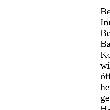
Be
In
Be
Ba
Ko
wi
öf
he
ge
Ha