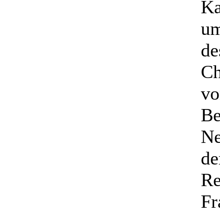
Ka
um
de
Ch
vo
Be
Ne
de
Re
Fr