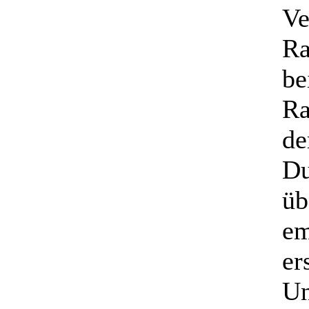
Ve
Ra
be
Ra
de
Du
üb
em
er
Un