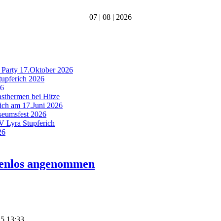
07 | 08 | 2026
 Party 17.Oktober 2026
tupferich 2026
26
asthermen bei Hitze
rich am 17.Juni 2026
useumsfest 2026
MV Lyra Stupferich
26
tenlos angenommen
15 13:33