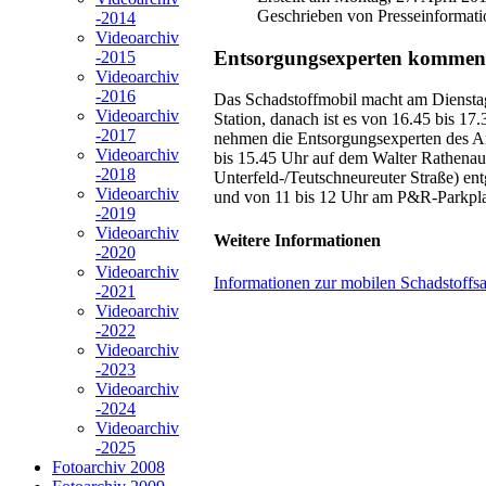
Geschrieben von Presseinformati
-2014
Videoarchiv
Entsorgungsexperten kommen i
-2015
Videoarchiv
-2016
Das Schadstoffmobil macht am Dienstag
Videoarchiv
Station, danach ist es von 16.45 bis 17
-2017
nehmen die Entsorgungsexperten des Am
Videoarchiv
bis 15.45 Uhr auf dem Walter Rathenau
-2018
Unterfeld-/Teutschneureuter Straße) e
Videoarchiv
und von 11 bis 12 Uhr am P&R-Parkpla
-2019
Videoarchiv
Weitere Informationen
-2020
Videoarchiv
Informationen zur mobilen Schadstoff
-2021
Videoarchiv
-2022
Videoarchiv
-2023
Videoarchiv
-2024
Videoarchiv
-2025
Fotoarchiv 2008