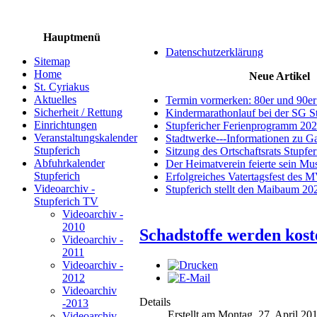
Hauptmenü
Datenschutzerklärung
Sitemap
Home
Neue Artikel
St. Cyriakus
Aktuelles
Termin vormerken: 80er und 90er
Sicherheit / Rettung
Kindermarathonlauf bei der SG S
Einrichtungen
Stupfericher Ferienprogramm 20
Veranstaltungskalender
Stadtwerke---Informationen zu G
Stupferich
Sitzung des Ortschaftsrats Stupfe
Abfuhrkalender
Der Heimatverein feierte sein M
Stupferich
Erfolgreiches Vatertagsfest des 
Videoarchiv -
Stupferich stellt den Maibaum 20
Stupferich TV
Videoarchiv -
2010
Schadstoffe werden kos
Videoarchiv -
2011
Videoarchiv -
2012
Videoarchiv
Details
-2013
Erstellt am Montag, 27. April 20
Videoarchiv