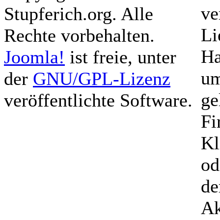
ve
Stupferich.org. Alle
Li
Rechte vorbehalten.
Ha
Joomla!
ist freie, unter
um
der
GNU/GPL-Lizenz
ge
veröffentlichte Software.
Fi
Kl
od
de
Ak