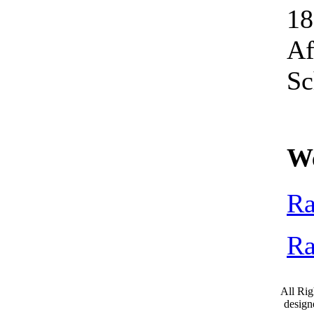
1
Af
Sc
We
Ra
Ra
All Ri
desig