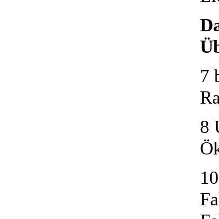
D
Üb
7
Ra
Ök
1
Fa