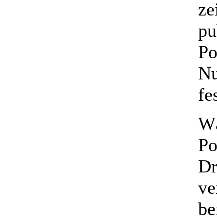
ze
pu
Po
Nu
fe
Wä
Po
Dr
ve
be