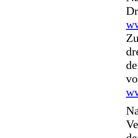
Dr
ww
Zu
dr
de
vo
ww
Na
Ve
de