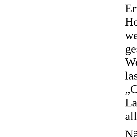
Er
He
we
ge
Wo
la
„C
La
al
Nä