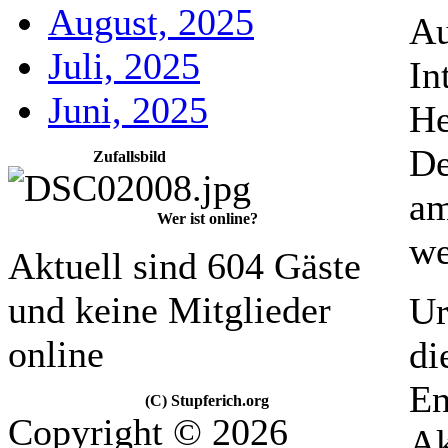
August, 2025
Au
Juli, 2025
In
Juni, 2025
He
De
Zufallsbild
am
Wer ist online?
we
Aktuell sind 604 Gäste
und keine Mitglieder
Ur
online
di
En
(C) Stupferich.org
Copyright © 2026
Ak