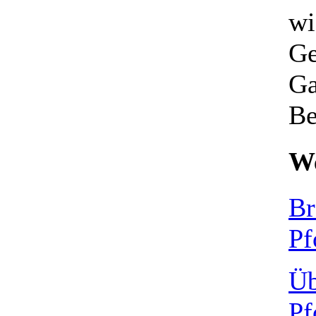
wi
Ge
Ga
Be
We
Br
Pf
Üb
Pf