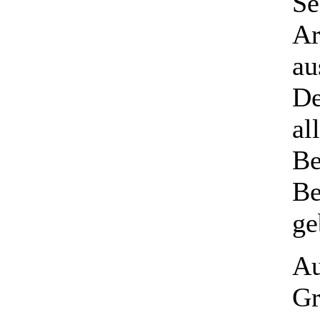
Se
Ar
au
De
al
Be
Be
ge
Au
Gr