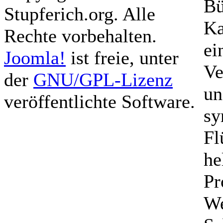
Bü
Stupferich.org. Alle
Ka
Rechte vorbehalten.
ei
Joomla!
ist freie, unter
Ve
der
GNU/GPL-Lizenz
un
veröffentlichte Software.
sy
Fl
he
Pr
We