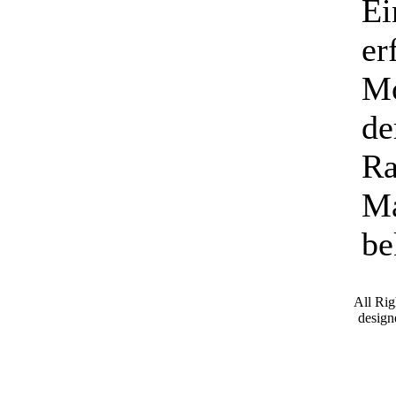
Ei
er
Mo
de
Ra
Ma
be
All Ri
desig