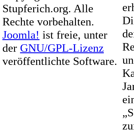
er
Stupferich.org. Alle
Di
Rechte vorbehalten.
d
Joomla!
ist freie, unter
Re
der
GNU/GPL-Lizenz
un
veröffentlichte Software.
Ka
Ja
ei
„S
zu