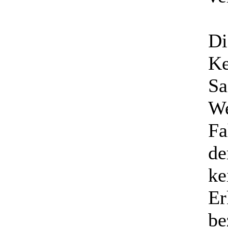
Di
Ke
Sa
We
F
de
ke
Er
be