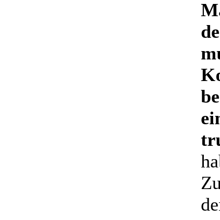
Ma
de
m
Ko
be
ei
tr
ha
Zu
de