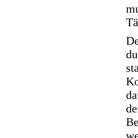
mu
Tä
De
du
st
Ko
da
de
Be
we