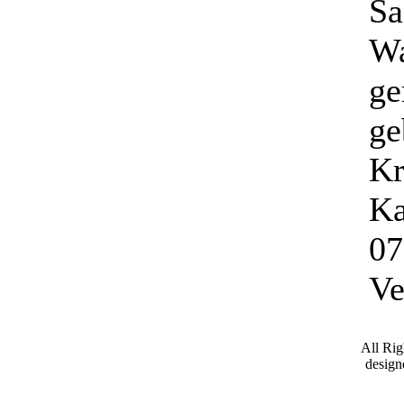
Sa
W
ge
ge
Kr
Ka
07
Ve
All Ri
desig