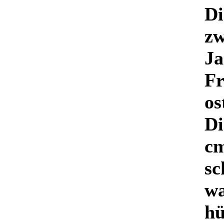
Di
zw
Ja
Fr
os
Di
cm
sc
wa
hü