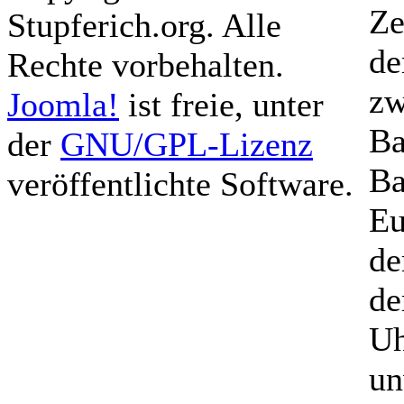
Ze
Stupferich.org. Alle
de
Rechte vorbehalten.
zw
Joomla!
ist freie, unter
Ba
der
GNU/GPL-Lizenz
Ba
veröffentlichte Software.
Eu
de
de
Uh
un