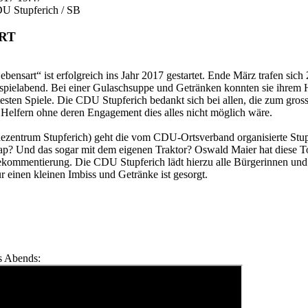
U Stupferich / SB
RT
ebensart“ ist erfolgreich ins Jahr 2017 gestartet. Ende März trafen sic
nspielabend. Bei einer Gulaschsuppe und Getränken konnten sie ihre
testen Spiele. Die CDU Stupferich bedankt sich bei allen, die zum gros
Helfern ohne deren Engagement dies alles nicht möglich wäre.
ntrum Stupferich) geht die vom CDU-Ortsverband organisierte Stupfe
p? Und das sogar mit dem eigenen Traktor? Oswald Maier hat diese Tou
ekommentierung. Die CDU Stupferich lädt hierzu alle Bürgerinnen und 
 einen kleinen Imbiss und Getränke ist gesorgt.
s Abends: