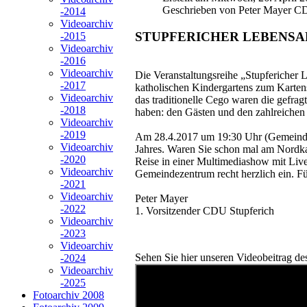
Geschrieben von Peter Mayer CD
-2014
Videoarchiv
STUPFERICHER LEBENSA
-2015
Videoarchiv
-2016
Videoarchiv
Die Veranstaltungsreihe „Stupfericher L
-2017
katholischen Kindergartens zum Karte
Videoarchiv
das traditionelle Cego waren die gefrag
-2018
haben: den Gästen und den zahlreichen 
Videoarchiv
-2019
Am 28.4.2017 um 19:30 Uhr (Gemeindeze
Videoarchiv
Jahres. Waren Sie schon mal am Nordka
-2020
Reise in einer Multimediashow mit Liv
Videoarchiv
Gemeindezentrum recht herzlich ein. Für
-2021
Videoarchiv
Peter Mayer
-2022
1. Vorsitzender CDU Stupferich
Videoarchiv
-2023
Videoarchiv
Sehen Sie hier unseren Videobeitrag de
-2024
Videoarchiv
-2025
Fotoarchiv 2008