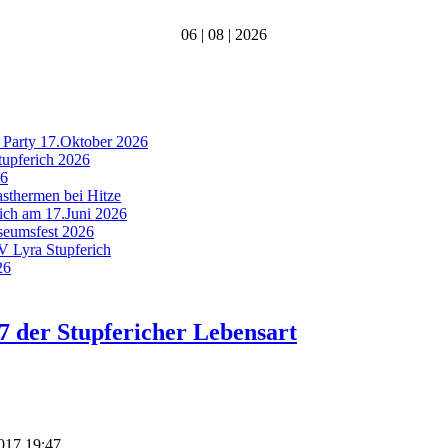
06 | 08 | 2026
 Party 17.Oktober 2026
tupferich 2026
26
asthermen bei Hitze
rich am 17.Juni 2026
useumsfest 2026
MV Lyra Stupferich
26
7 der Stupfericher Lebensart
2017 19:47