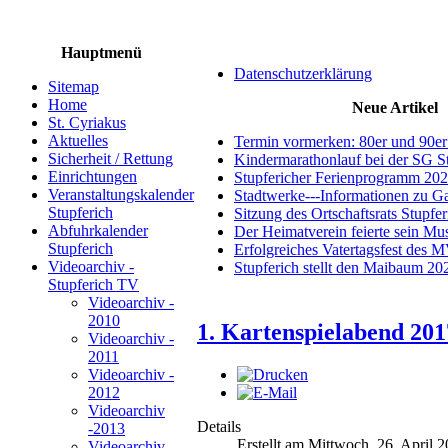
Hauptmenü
Datenschutzerklärung
Sitemap
Home
Neue Artikel
St. Cyriakus
Aktuelles
Termin vormerken: 80er und 90er
Sicherheit / Rettung
Kindermarathonlauf bei der SG S
Einrichtungen
Stupfericher Ferienprogramm 20
Veranstaltungskalender
Stadtwerke---Informationen zu G
Stupferich
Sitzung des Ortschaftsrats Stupfe
Abfuhrkalender
Der Heimatverein feierte sein M
Stupferich
Erfolgreiches Vatertagsfest des 
Videoarchiv -
Stupferich stellt den Maibaum 20
Stupferich TV
Videoarchiv -
2010
1. Kartenspielabend 201
Videoarchiv -
2011
Videoarchiv -
2012
Videoarchiv
Details
-2013
Erstellt am Mittwoch, 26. April 
Videoarchiv