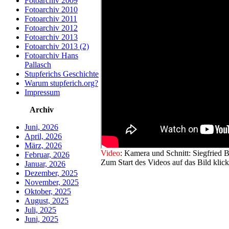
Fotoarchiv 2009
Fotoarchiv 2010
Fotoarchiv 2011
Fotoarchiv 2012
Fotoarchiv 2013
Fotoarchiv 2013 (2)
Fotoarchiv Hans
Pallasch
Stupferichs Geschichte
Warum stupferich.org?
Impressum
Archiv
Juni, 2026
April, 2026
März, 2026
Video
: Kamera und Schnitt: Siegfri
Februar, 2026
Zum Start des Videos auf das Bild klic
Januar, 2026
Dezember, 2025
November, 2025
Oktober, 2025
August, 2025
Juli, 2025
Juni, 2025