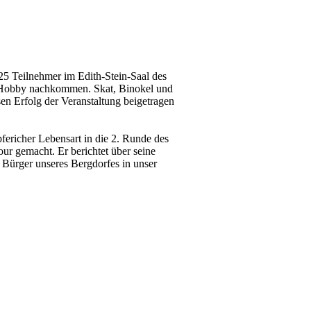
h 25 Teilnehmer im Edith-Stein-Saal des
m Hobby nachkommen. Skat, Binokel und
sen Erfolg der Veranstaltung beigetragen
richer Lebensart in die 2. Runde des
r gemacht. Er berichtet über seine
Bürger unseres Bergdorfes in unser