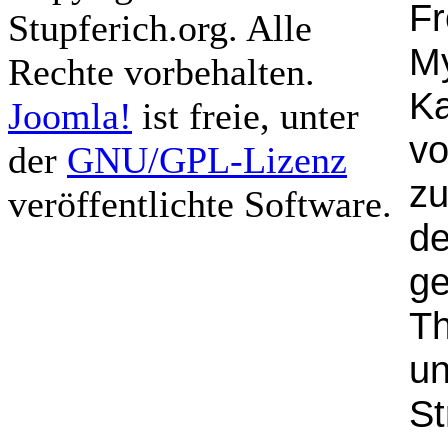
Fr
Stupferich.org. Alle
M
Rechte vorbehalten.
K
Joomla!
ist freie, unter
vo
der
GNU/GPL-Lizenz
zu
veröffentlichte Software.
de
ge
Th
un
St