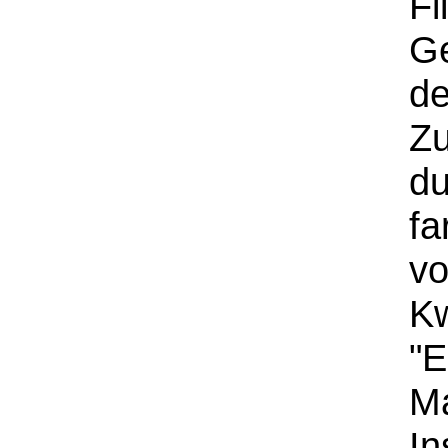
Fi
Ge
de
Zu
du
fa
vo
Kw
"E
Ma
In