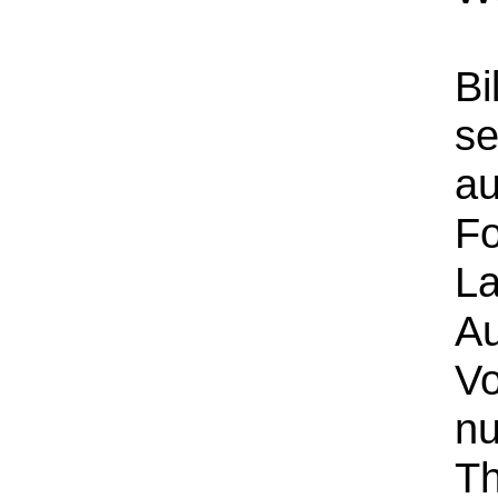
Bi
se
a
Fo
L
Au
Vo
nu
Th