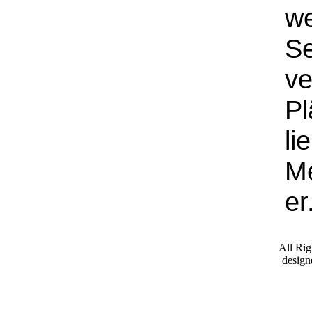
we
Se
ve
Pl
li
Me
er
All Ri
desig