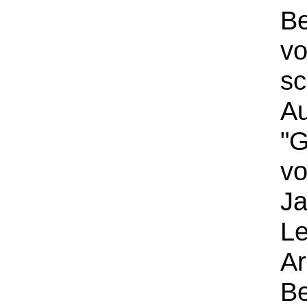
Be
vo
s
A
"G
vo
Ja
Le
Ar
Be