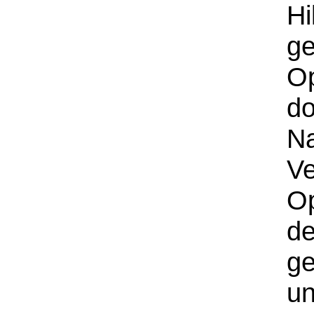
Hi
g
O
do
N
Ve
O
de
ge
un