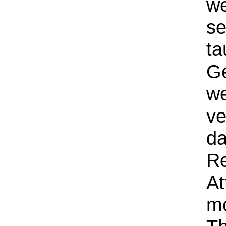
we
se
ta
Ge
we
ve
da
Re
At
m