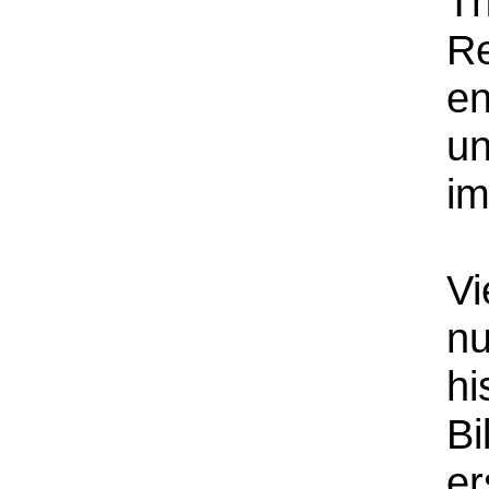
Th
Re
en
un
im
Vi
nu
hi
Bi
er