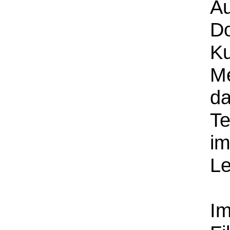
Au
D
Ku
Me
da
Te
im
Le
Im