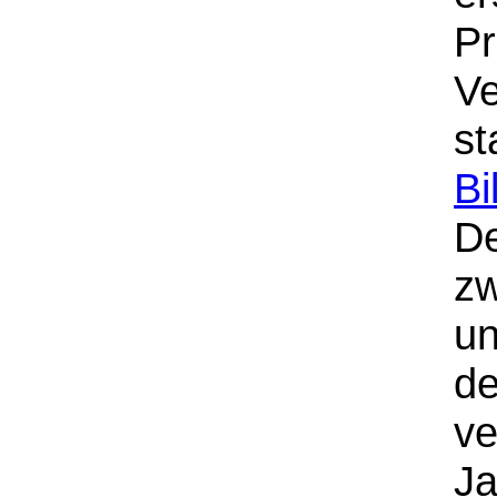
Pr
Ve
s
Bi
De
zw
un
de
v
Ja