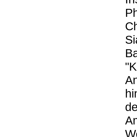
Ph
Ch
Si
Ba
"K
A
hi
de
Am
We