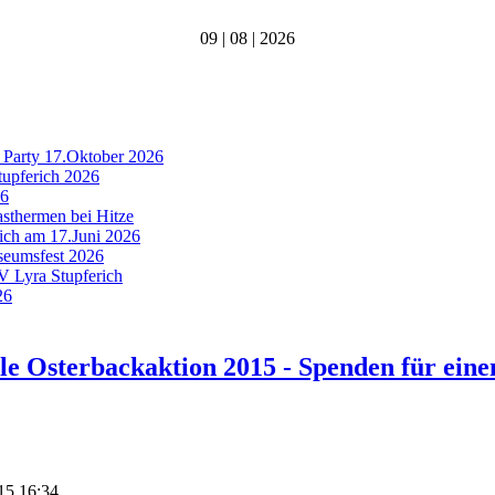
09 | 08 | 2026
 Party 17.Oktober 2026
tupferich 2026
26
asthermen bei Hitze
rich am 17.Juni 2026
useumsfest 2026
MV Lyra Stupferich
26
le Osterbackaktion 2015 - Spenden für ein
015 16:34