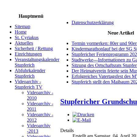
Hauptmenü
Datenschutzerklärung
Sitemap
Home
Neue Artikel
St. Cyriakus
Aktuelles
Termin vormerken: 80er und 90er
Sicherheit / Rettung
Kindermarathonlauf bei der SG S
Einrichtungen
Stupfericher Ferienprogramm 20
Veranstaltungskalender
Stadtwerke---Informationen zu G
Stupferich
Sitzung des Ortschaftsrats Stupfe
Abfuhrkalender
Der Heimatverein feierte sein M
Stupferich
Erfolgreiches Vatertagsfest des 
Videoarchiv -
Stupferich stellt den Maibaum 20
Stupferich TV
Videoarchiv -
2010
Stupfericher Grundschu
Videoarchiv -
2011
Videoarchiv -
2012
Videoarchiv
Details
-2013
Erstellt am Samstag, 04. April 2
Videoarchiv