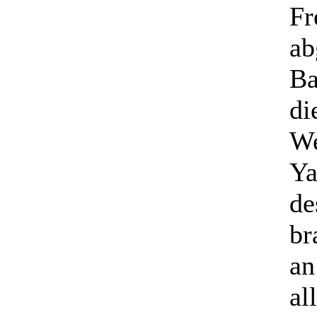
Fr
ab
Ba
di
We
Ya
de
br
an
al