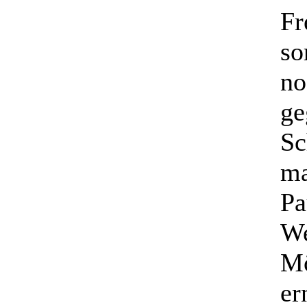
Fr
so
no
ge
Sc
ma
Pa
We
Mö
er