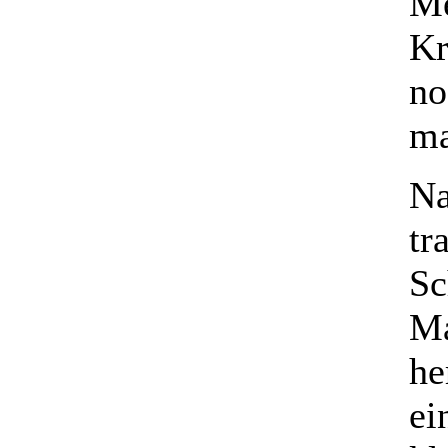
Me
Kr
no
ma
Na
tr
Sc
Ma
he
ei