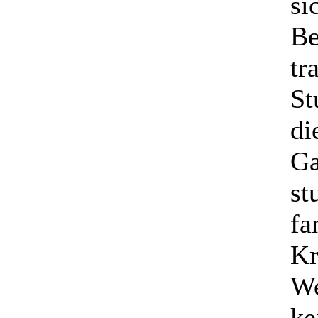
si
Be
tr
St
di
Ga
st
fa
Kr
We
ke