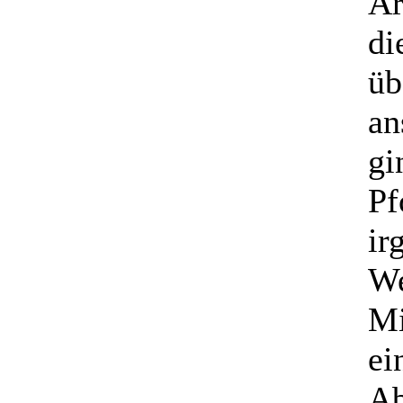
Ar
di
üb
an
gi
Pf
ir
We
Mi
ei
Ab