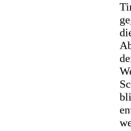
Ti
ge
di
Ab
de
We
Sc
bl
en
we