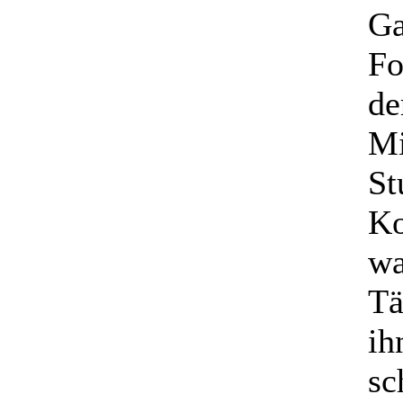
Ga
Fo
de
Mi
St
Ko
wa
Tä
ih
sc