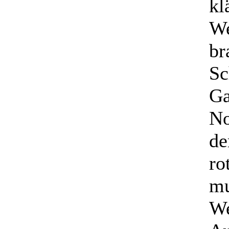
kl
We
br
Sc
Ga
No
de
ro
mu
We