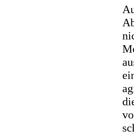
Au
Ab
ni
Me
au
ei
ag
di
vo
sc