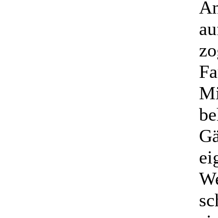
An
au
zo
Fa
Mi
be
Gä
ei
We
sc