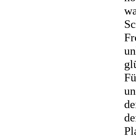
wa
Sc
Fr
un
gl
Fü
un
de
de
Pl