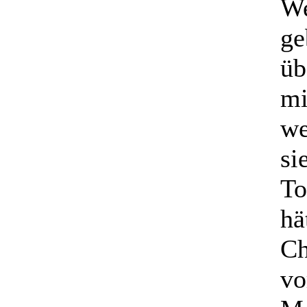
We
ge
üb
mi
we
si
To
hä
Ch
vo