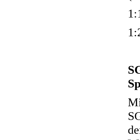
1:
1:
SG
Sp
Mi
SG
de