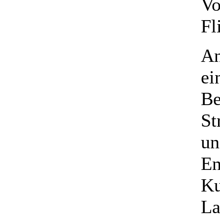
Vo
Fl
An
ei
Be
St
un
En
Ku
La