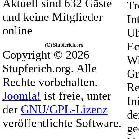
Aktuell sind 632 Gäste
Tr
und keine Mitglieder
In
online
Uh
Ec
(C) Stupferich.org
Copyright © 2026
Wi
Stupferich.org. Alle
Gr
Rechte vorbehalten.
Re
Joomla!
ist freie, unter
In
der
GNU/GPL-Lizenz
de
veröffentlichte Software.
ge