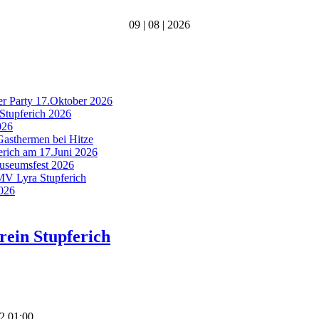
09 | 08 | 2026
er Party 17.Oktober 2026
Stupferich 2026
026
Gasthermen bei Hitze
ferich am 17.Juni 2026
Museumsfest 2026
 MV Lyra Stupferich
2026
ein Stupferich
12 01:00