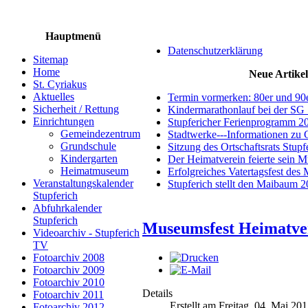
Hauptmenü
Datenschutzerklärung
Sitemap
Home
Neue Artikel
St. Cyriakus
Aktuelles
Termin vormerken: 80er und 90
Sicherheit / Rettung
Kindermarathonlauf bei der SG 
Einrichtungen
Stupfericher Ferienprogramm 2
Gemeindezentrum
Stadtwerke---Informationen zu 
Grundschule
Sitzung des Ortschaftsrats Stup
Kindergarten
Der Heimatverein feierte sein 
Heimatmuseum
Erfolgreiches Vatertagsfest des
Veranstaltungskalender
Stupferich stellt den Maibaum 
Stupferich
Abfuhrkalender
Stupferich
Museumsfest Heimatver
Videoarchiv - Stupferich
TV
Fotoarchiv 2008
Fotoarchiv 2009
Fotoarchiv 2010
Details
Fotoarchiv 2011
Erstellt am Freitag, 04. Mai 20
Fotoarchiv 2012