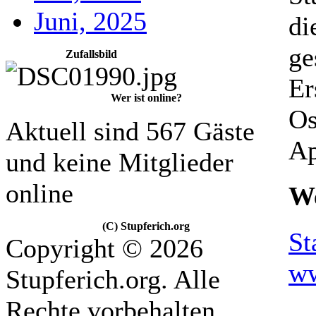
Juni, 2025
di
ge
Zufallsbild
Er
Wer ist online?
Os
Aktuell sind 567 Gäste
Ap
und keine Mitglieder
online
We
(C) Stupferich.org
St
Copyright © 2026
ww
Stupferich.org. Alle
Rechte vorbehalten.