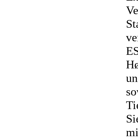
Ve
St
ve
ES
Hø
un
so
Ti
Si
mi