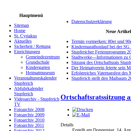
Hauptmenü
Datenschutzerklärung
Sitemap
Home
Neue Artikel
St. Cyriakus
Aktuelles
Termin vormerken: 80er und 90
Sicherheit / Rettung
Kindermarathonlauf bei der SG 
Einrichtungen
Stupfericher Ferienprogramm 2
Gemeindezentrum
Stadtwerke---Informationen zu 
Grundschule
Sitzung des Ortschaftsrats Stup
Kindergarten
Der Heimatverein feierte sein 
Heimatmuseum
Erfolgreiches Vatertagsfest des
Veranstaltungskalender
Stupferich stellt den Maibaum 
Stupferich
Abfuhrkalender
Stupferich
Ortschaftsratssitzung 
Videoarchiv - Stupferich
TV
Fotoarchiv 2008
Fotoarchiv 2009
Fotoarchiv 2010
Details
Fotoarchiv 2011
Erstellt am Donnerstag, 14. Apr
Fotoarchiv 2012