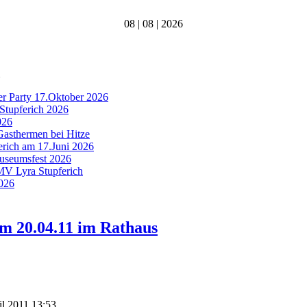
08 | 08 | 2026
er Party 17.Oktober 2026
Stupferich 2026
026
Gasthermen bei Hitze
ferich am 17.Juni 2026
Museumsfest 2026
 MV Lyra Stupferich
2026
am 20.04.11 im Rathaus
il 2011 13:53