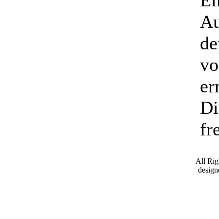
Au
de
vo
er
Di
fre
All Ri
desig