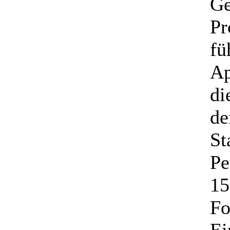
Ge
Pr
fü
Ap
di
de
St
Pe
15
Fo
Ei