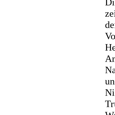
Di
ze
de
Vo
He
Am
Na
un
Ni
Tr
Wa