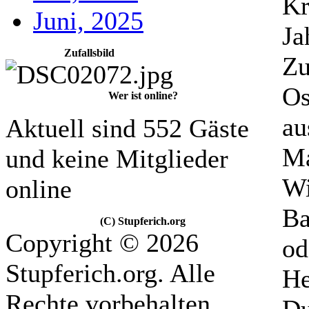
Kr
Juni, 2025
Ja
Zufallsbild
Zu
Os
Wer ist online?
au
Aktuell sind 552 Gäste
Ma
und keine Mitglieder
Wi
online
Ba
(C) Stupferich.org
Copyright © 2026
od
Stupferich.org. Alle
He
Rechte vorbehalten.
Du