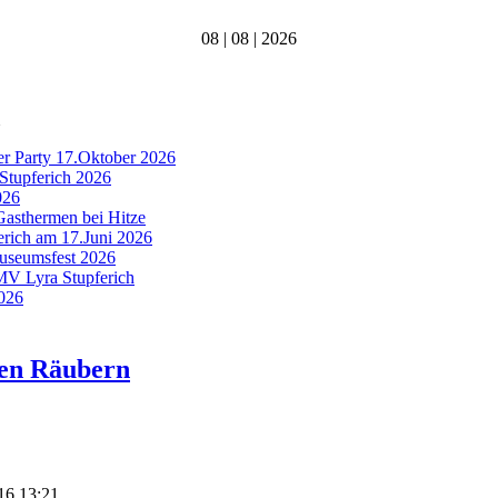
08 | 08 | 2026
er Party 17.Oktober 2026
Stupferich 2026
026
Gasthermen bei Hitze
ferich am 17.Juni 2026
Museumsfest 2026
 MV Lyra Stupferich
2026
hen Räubern
016 13:21