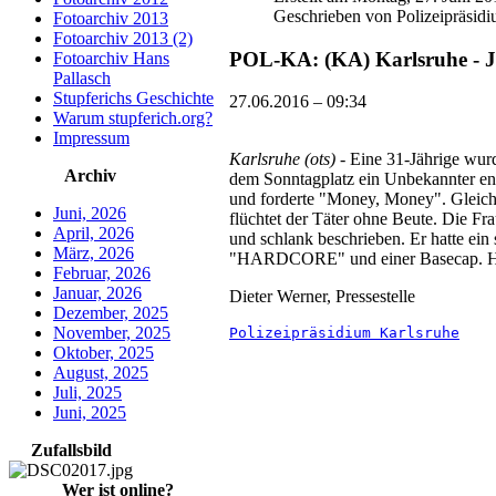
Geschrieben von Polizeipräsid
Fotoarchiv 2013
Fotoarchiv 2013 (2)
POL-KA: (KA) Karlsruhe - J
Fotoarchiv Hans
Pallasch
Stupferichs Geschichte
27.06.2016 – 09:34
Warum stupferich.org?
Impressum
Karlsruhe (ots)
- Eine 31-Jährige wur
Archiv
dem Sonntagplatz ein Unbekannter en
und forderte "Money, Money". Gleichze
Juni, 2026
flüchtet der Täter ohne Beute. Die Fra
April, 2026
und schlank beschrieben. Er hatte ein
März, 2026
"HARDCORE" und einer Basecap. Hinw
Februar, 2026
Januar, 2026
Dieter Werner, Pressestelle
Dezember, 2025
November, 2025
Polizeipräsidium Karlsruhe
Oktober, 2025
August, 2025
Juli, 2025
Juni, 2025
Zufallsbild
Wer ist online?