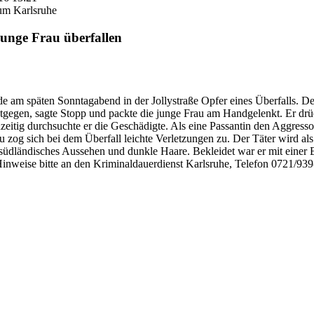
ium Karlsruhe
unge Frau überfallen
de am späten Sonntagabend in der Jollystraße Opfer eines Überfalls. 
tgegen, sagte Stopp und packte die junge Frau am Handgelenkt. Er dr
itig durchsuchte er die Geschädigte. Als eine Passantin den Aggressor
u zog sich bei dem Überfall leichte Verletzungen zu. Der Täter wird als 
 südländisches Aussehen und dunkle Haare. Bekleidet war er mit einer 
eise bitte an den Kriminaldauerdienst Karlsruhe, Telefon 0721/939