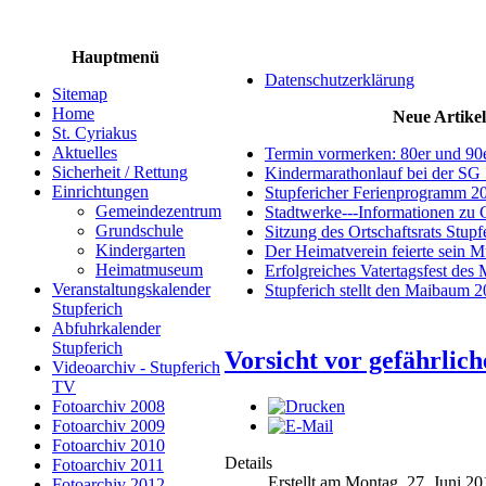
Hauptmenü
Datenschutzerklärung
Sitemap
Home
Neue Artikel
St. Cyriakus
Aktuelles
Termin vormerken: 80er und 90
Sicherheit / Rettung
Kindermarathonlauf bei der SG 
Einrichtungen
Stupfericher Ferienprogramm 2
Gemeindezentrum
Stadtwerke---Informationen zu 
Grundschule
Sitzung des Ortschaftsrats Stup
Kindergarten
Der Heimatverein feierte sein 
Heimatmuseum
Erfolgreiches Vatertagsfest des
Veranstaltungskalender
Stupferich stellt den Maibaum 
Stupferich
Abfuhrkalender
Stupferich
Vorsicht vor gefährlic
Videoarchiv - Stupferich
TV
Fotoarchiv 2008
Fotoarchiv 2009
Fotoarchiv 2010
Details
Fotoarchiv 2011
Erstellt am Montag, 27. Juni 2
Fotoarchiv 2012