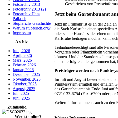
Geschrieben von Presseinforma
Fotoarchiv 2013
Fotoarchiv 2013 (2)
Jetzt beim Gartenbauamt anm
Fotoarchiv Hans
Pallasch
Stupferichs Geschichte
Jetzt im Frühjahr ist es an der Zeit
Warum stupferich.org?
die Stadt Karlsruhe einen speziellen
Impressum
oder seiner Hausfassade seinen unmit
Karlsruhe beitragen möchte, kann si
Archiv
Teilnahmeberechtigt sind alle Persone
Juni, 2026
Vorgärten oder Pflanzkübeln vornehm
April, 2026
können. Und der Standort sollte so g
März, 2026
einmal erfolgreich teilgenommen hat, 
Februar, 2026
Januar, 2026
Preisträger werden nach Punktesys
Dezember, 2025
November, 2025
Im Juli und August bewertet eine una
Oktober, 2025
Punktesystem ermittelt und erhalten
August, 2025
das Gartenbauamt bis Ende Juni auf f
Juli, 2025
0721/133-6754 (Fax -6709) oder per 
Juni, 2025
Weitere Informationen - auch zu den
Zufallsbild
Wer ist online?
Weitere Informationen