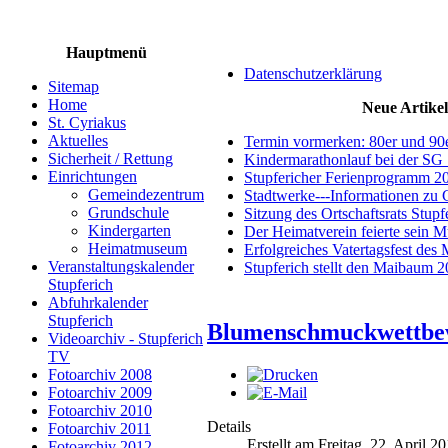
Hauptmenü
Datenschutzerklärung
Sitemap
Home
Neue Artikel
St. Cyriakus
Aktuelles
Termin vormerken: 80er und 90
Sicherheit / Rettung
Kindermarathonlauf bei der SG 
Einrichtungen
Stupfericher Ferienprogramm 2
Gemeindezentrum
Stadtwerke---Informationen zu 
Grundschule
Sitzung des Ortschaftsrats Stup
Kindergarten
Der Heimatverein feierte sein 
Heimatmuseum
Erfolgreiches Vatertagsfest des
Veranstaltungskalender
Stupferich stellt den Maibaum 
Stupferich
Abfuhrkalender
Stupferich
Blumenschmuckwettbewe
Videoarchiv - Stupferich
TV
Fotoarchiv 2008
Fotoarchiv 2009
Fotoarchiv 2010
Details
Fotoarchiv 2011
Erstellt am Freitag, 22. April 2
Fotoarchiv 2012