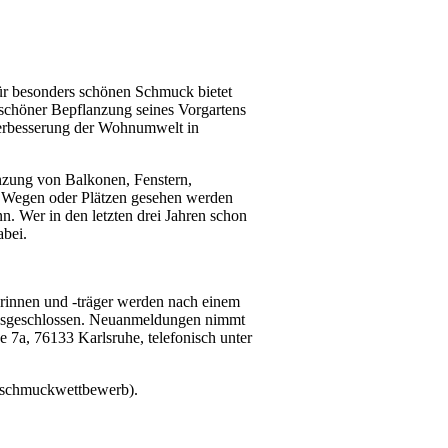
Für besonders schönen Schmuck bietet
 schöner Bepflanzung seines Vorgartens
Verbesserung der Wohnumwelt in
anzung von Balkonen, Fenstern,
n Wegen oder Plätzen gesehen werden
. Wer in den letzten drei Jahren schon
abei.
erinnen und -träger werden nach einem
 ausgeschlossen. Neuanmeldungen nimmt
 7a, 76133 Karlsruhe, telefonisch unter
enschmuckwettbewerb).