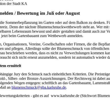
tion der Stadt KA
elden / Bewertung im Juli oder August
, an die Sommerbepflanzung im Garten oder auf dem Balkon zu denken. 
 Anreiz. Denn der nächste Blumenschmuckwettbewerb steht an. Wer mit
telbaren Lebensraum bewusst und aktiv gestalten und damit auch zur 
ch jetzt beim Gartenbauamt zum Wettbewerb anmelden.
n, Organisationen, Vereine, Gesellschaften oder Firmen, die die Bepfl
en und pflegen. Allerdings sollte der Blumenschmuck von öffentliche
enau beschrieben werden, dass es nicht zu Verwechslungen kommen kann
braucht sich nicht erneut anzumelden, sondern ist automatisch wieder d
tem ermittelt
bhängige Jury den Schmuck nach einheitlichen Kriterien. Die Preisträg
 Gold-, Silber- oder Bronze-Auszeichnungen. Der Rechtsweg ist dabei
olgenden Wegen entgegen: schriftlich an das Gartenbauamt, Lammstraße
Mail an
blumenschmuck@gba.karlsruhe.de
.
 Bewertungskriterien - gibt es auf www.karlsruhe.de (Stichwort Blum