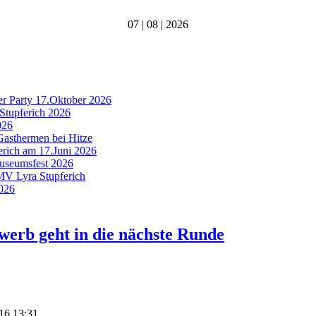
07 | 08 | 2026
er Party 17.Oktober 2026
Stupferich 2026
026
Gasthermen bei Hitze
ferich am 17.Juni 2026
Museumsfest 2026
 MV Lyra Stupferich
2026
rb geht in die nächste Runde
016 13:31