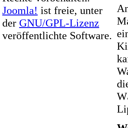
An
Joomla!
ist freie, unter
Ma
der
GNU/GPL-Lizenz
ei
veröffentlichte Software.
Ki
ka
Wa
di
Wä
Li
We