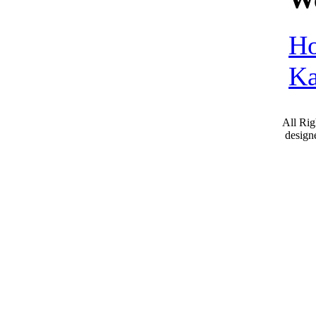
Ho
Ka
All Ri
desig