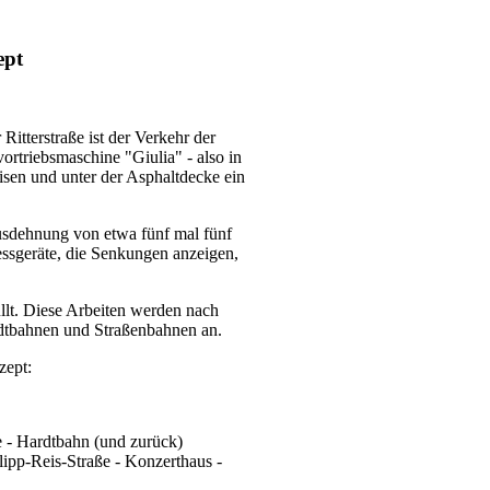
ept
Ritterstraße ist der Verkehr der
rtriebsmaschine "Giulia" - also in
eisen und unter der Asphaltdecke ein
Ausdehnung von etwa fünf mal fünf
essgeräte, die Senkungen anzeigen,
llt. Diese Arbeiten werden nach
adtbahnen und Straßenbahnen an.
nzept:
e - Hardtbahn (und zurück)
ilipp-Reis-Straße - Konzerthaus -