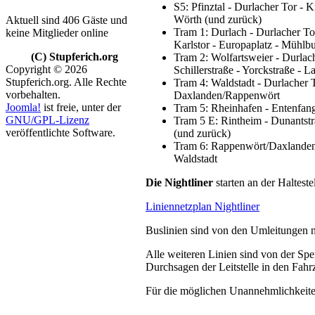
S5: Pfinztal - Durlacher Tor - 
Wörth (und zurück)
Aktuell sind 406 Gäste und
Tram 1: Durlach - Durlacher Tor
keine Mitglieder online
Karlstor - Europaplatz - Mühlbu
(C) Stupferich.org
Tram 2: Wolfartsweier - Durlach
Copyright © 2026
Schillerstraße - Yorckstraße - L
Stupferich.org. Alle Rechte
Tram 4: Waldstadt - Durlacher T
vorbehalten.
Daxlanden/Rappenwört
Joomla!
ist freie, unter der
Tram 5: Rheinhafen - Entenfang 
GNU/GPL-Lizenz
Tram 5 E: Rintheim - Dunantstr
veröffentlichte Software.
(und zurück)
Tram 6: Rappenwört/Daxlanden -
Waldstadt
Die Nightliner
starten an der Haltest
Liniennetzplan Nightliner
Buslinien sind von den Umleitungen ni
Alle weiteren Linien sind von der Sp
Durchsagen der Leitstelle in den Fah
Für die möglichen Unannehmlichkeiten