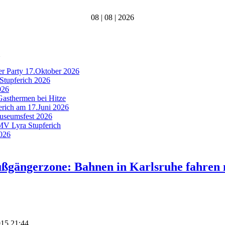
08 | 08 | 2026
er Party 17.Oktober 2026
Stupferich 2026
026
Gasthermen bei Hitze
ferich am 17.Juni 2026
Museumsfest 2026
 MV Lyra Stupferich
2026
ßgängerzone: Bahnen in Karlsruhe fahren 
015 21:44