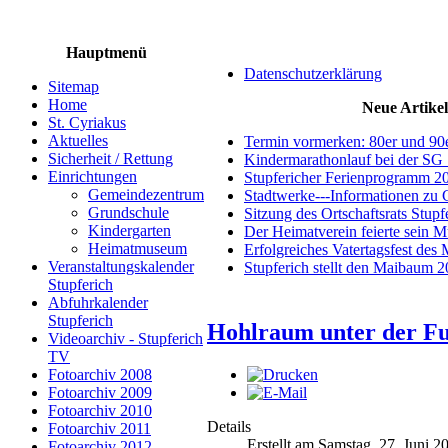
Hauptmenü
Datenschutzerklärung
Sitemap
Home
Neue Artikel
St. Cyriakus
Aktuelles
Termin vormerken: 80er und 90
Sicherheit / Rettung
Kindermarathonlauf bei der SG 
Einrichtungen
Stupfericher Ferienprogramm 2
Gemeindezentrum
Stadtwerke---Informationen zu 
Grundschule
Sitzung des Ortschaftsrats Stup
Kindergarten
Der Heimatverein feierte sein 
Heimatmuseum
Erfolgreiches Vatertagsfest des
Veranstaltungskalender
Stupferich stellt den Maibaum 
Stupferich
Abfuhrkalender
Stupferich
Hohlraum unter der Fu
Videoarchiv - Stupferich
TV
Fotoarchiv 2008
Fotoarchiv 2009
Fotoarchiv 2010
Details
Fotoarchiv 2011
Erstellt am Samstag, 27. Juni 2
Fotoarchiv 2012