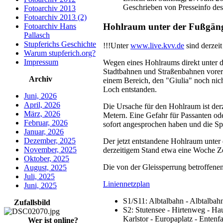
Geschrieben von Presseinfo d
Fotoarchiv 2013
Fotoarchiv 2013 (2)
Hohlraum unter der Fußgäng
Fotoarchiv Hans
Pallasch
Stupferichs Geschichte
!!!Unter
www.live.kvv.de
sind derzeit
Warum stupferich.org?
Impressum
Wegen eines Hohlraums direkt unter den
Stadtbahnen und Straßenbahnen vorers
Archiv
einem Bereich, den "Giulia" noch nich
Loch entstanden.
Juni, 2026
April, 2026
Die Ursache für den Hohlraum ist der
März, 2026
Metern. Eine Gefahr für Passanten od
Februar, 2026
sofort angesprochen haben und die Sp
Januar, 2026
Dezember, 2025
Der jetzt entstandene Hohlraum unter
November, 2025
derzeitigem Stand etwa eine Woche Ze
Oktober, 2025
Die von der Gleissperrung betroffen
August, 2025
Juli, 2025
Liniennetzplan
Juni, 2025
S1/S11: Albtalbahn - Albtalbahn
Zufallsbild
S2: Stutensee - Hirtenweg - Haup
Karlstor - Europaplatz - Entenf
Wer ist online?