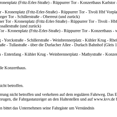
Kronenplatz (Fritz-Erler-Straße) - Rüppurrer Tor - Konzerthaus Karlstor 
 - Kronenplatz (Fritz-Erler-Straße) - Rüppurrer Tor - Tivoli Hbf Vorpla
rger Tor - Schillerstraße - Oberreut (und zurück)
er Tor - Kronenplatz (Fritz-Erler-Straße) - Rüppurrer Tor - Tivoli - H
assallestraße (und zurück)
or - Kronenplatz (Fritz-Erler-Straße) - Rüppurrer Tor - Konzerthaus - w
- Yorckstraße - Schillerstraße - Weinbrennerplatz - Kühler Krug - Rhe
aße - Tullastraße - über die Durlacher Allee - Durlach Bahnhof (Gleis
 Entenfang - Kühler Krug - Weinbrennerplatz - Mathystraße - Konzerth
elle Konzerthaus.
cht betroffen.
errung nicht betroffen und verkehren auf dem regulären Fahrweg. Das 
rzeugen, die Fahrgastanzeiger an den Haltestellen und auf www.kvv.de
 bittet das Unternehmen seine Fahrgäste um Verständnis