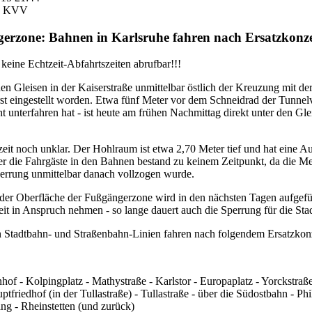
es KVV
erzone: Bahnen in Karlsruhe fahren nach Ersatzkonz
 keine Echtzeit-Abfahrtszeiten abrufbar!!!
 Gleisen in der Kaiserstraße unmittelbar östlich der Kreuzung mit der 
t eingestellt worden. Etwa fünf Meter vor dem Schneidrad der Tunnelvo
t unterfahren hat - ist heute am frühen Nachmittag direkt unter den Gl
zeit noch unklar. Der Hohlraum ist etwa 2,70 Meter tief und hat eine 
er die Fahrgäste in den Bahnen bestand zu keinem Zeitpunkt, da die M
errung unmittelbar danach vollzogen wurde.
 der Oberfläche der Fußgängerzone wird in den nächsten Tagen aufgefü
it in Anspruch nehmen - so lange dauert auch die Sperrung für die St
en Stadtbahn- und Straßenbahn-Linien fahren nach folgendem Ersatzko
hof - Kolpingplatz - Mathystraße - Karlstor - Europaplatz - Yorckstraß
tfriedhof (in der Tullastraße) - Tullastraße - über die Südostbahn - Ph
ang - Rheinstetten (und zurück)