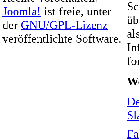
Sc
Joomla!
ist freie, unter
üb
der
GNU/GPL-Lizenz
al
veröffentlichte Software.
In
fo
We
De
S
Fa