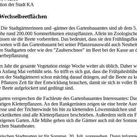
tion der Stadt KA
echselbeetflächen
 Die Stadtgärtnerinnen und -gärtner des Gartenbauamtes sind ab dem 
uhe rund 200.000 Sommerblumen einzupflanzen. Allein im Zoologischen
sen sie die Beete vorbereiten. Das bedeutet, dass sie den Frühlingsfl
ten will das Gartenbauamt bei seiner Pflanzenauswahl auch Neuheite
m Stadtgarten oder wie den "Zauberschnee" im Beet bei der Kasse an 
merbepflanzung
m Jahr die gesamte Vegetation einige Woche weiter als üblich. Daher wir
h Anfang Mai verblüht sein. So trifft es sich gut, dass die Frühjahrsblü
der Stadtgärtnerei schon mächtig darauf drängen, auf die Beete zu 
n Pflanzen Zeit für ihre Entwicklung brauchen, damit sie sich in voller 
 Beete aufgelockert und gedüngt sind.
garten versprechen die Fachleute des Gartenbauamtes Interessantes: 
hrigen Kletterpflanzen. An den Rankgerüsten zeigen sie eine breite Au
sse und der Trichterwinde bis hin zu kletternden Löwenmäulchen und z
ecketiketten sind alle Kletterpflanzen beschrieben. Außerdem stellt ein
n eigenen Garten. Alle Mühe geben sich die Gärtner auch mit der Som
hen Staatstheater.
hen Stadtgarten ist für Sonntag, 20. Juli, vorgesehen. Dann informie