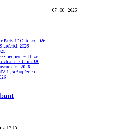
07 | 08 | 2026
er Party 17.Oktober 2026
Stupferich 2026
026
Gasthermen bei Hitze
ferich am 17.Juni 2026
Museumsfest 2026
 MV Lyra Stupferich
2026
 bunt
2014 12:13