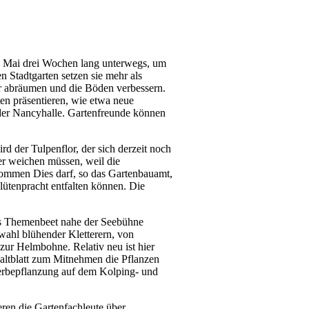
5. Mai drei Wochen lang unterwegs, um
 Stadtgarten setzen sie mehr als
or abräumen und die Böden verbessern.
n präsentieren, wie etwa neue
der Nancyhalle. Gartenfreunde können
d der Tulpenflor, der sich derzeit noch
her weichen müssen, weil die
kommen Dies darf, so das Gartenbauamt,
Blütenpracht entfalten können. Die
Das Themenbeet nahe der Seebühne
swahl blühender Kletterern, von
ur Helmbohne. Relativ neu ist hier
 Faltblatt zum Mitnehmen die Pflanzen
merbepflanzung auf dem Kolping- und
ren die Gartenfachleute über