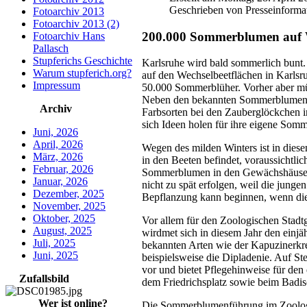
Geschrieben von Presseinforma
Fotoarchiv 2013
Fotoarchiv 2013 (2)
200.000 Sommerblumen auf W
Fotoarchiv Hans
Pallasch
Stupferichs Geschichte
Karlsruhe wird bald sommerlich bunt.
Warum stupferich.org?
auf den Wechselbeetflächen in Karlsr
Impressum
50.000 Sommerblüher. Vorher aber müs
Neben den bekannten Sommerblumensor
Archiv
Farbsorten bei den Zauberglöckchen i
sich Ideen holen für ihre eigene Som
Juni, 2026
April, 2026
Wegen des milden Winters ist in diese
März, 2026
in den Beeten befindet, voraussichtlic
Februar, 2026
Sommerblumen in den Gewächshäusern 
Januar, 2026
nicht zu spät erfolgen, weil die junge
Dezember, 2025
Bepflanzung kann beginnen, wenn die
November, 2025
Oktober, 2025
Vor allem für den Zoologischen Stadt
August, 2025
wirdmet sich in diesem Jahr den einjä
Juli, 2025
bekannten Arten wie der Kapuzinerkre
Juni, 2025
beispielsweise die Dipladenie. Auf St
vor und bietet Pflegehinweise für de
Zufallsbild
dem Friedrichsplatz sowie beim Badisc
Wer ist online?
Die Sommerblumenführung im Zoologisc