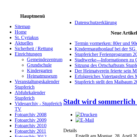
Hauptmenü
Datenschutzerklärung
Sitemap
Home
Neue Artikel
St. Cyriakus
Aktuelles
Termin vormerken: 80er und 90
Sicherheit / Rettung
Kindermarathonlauf bei der SG 
Einrichtungen
Stupfericher Ferienprogramm 2
Gemeindezentrum
Stadtwerke---Informationen zu 
Grundschule
Sitzung des Ortschaftsrats Stup
Kindergarten
Der Heimatverein feierte sein 
Heimatmuseum
Erfolgreiches Vatertagsfest des
Veranstaltungskalender
Stupferich stellt den Maibaum 
Stupferich
Abfuhrkalender
Stupferich
Stadt wird sommerlich
Videoarchiv - Stupferich
TV
Fotoarchiv 2008
Fotoarchiv 2009
Fotoarchiv 2010
Details
Fotoarchiv 2011
Erstellt am Montag, 28. April 
Fotoarchiv 2012