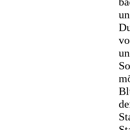
ba
un
Du
vo
un
So
mö
Bl
de
St
St