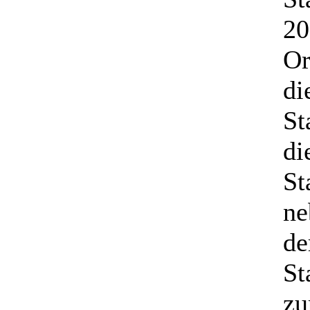
20
Or
di
St
di
St
ne
de
St
zu