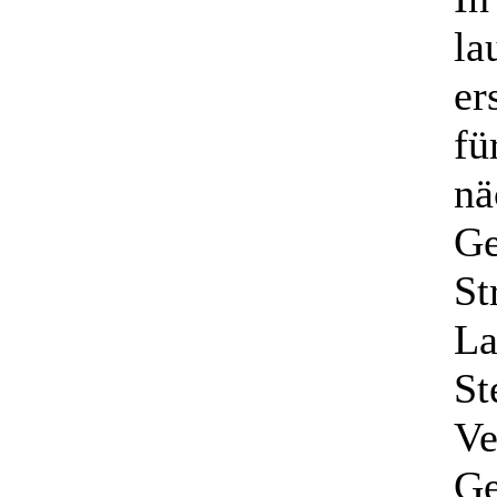
la
er
fü
nä
Ge
St
La
St
Ve
Ge