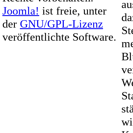
au
Joomla!
ist freie, unter
da
der
GNU/GPL-Lizenz
St
veröffentlichte Software.
me
Bl
ve
We
St
st
wi