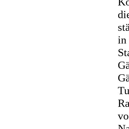
Ko
di
st
in
St
Gä
Gä
Tu
Ra
vo
Na