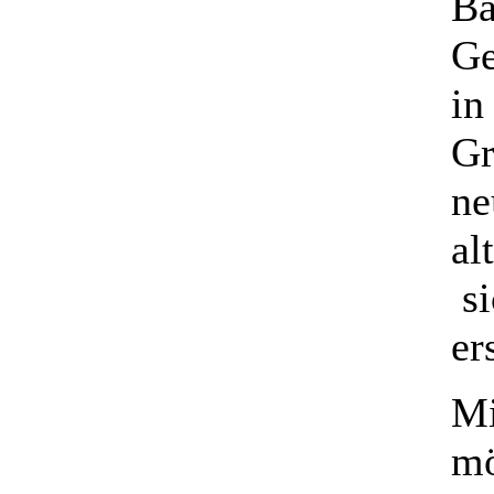
Bä
Ge
in
Gr
ne
al
si
er
Mi
mö