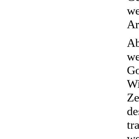
we
Ar
Ab
we
Go
Wi
Ze
de
tr
we