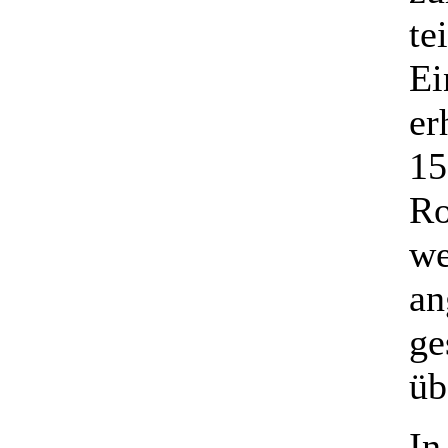
te
Ei
er
15
Ro
we
an
ge
üb
In